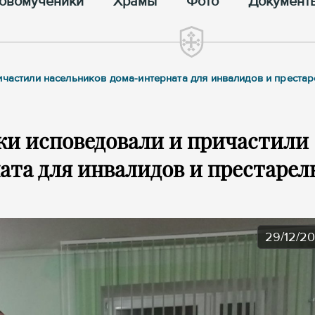
овомученики
Храмы
Фото
Документ
ичастили насельников дома-интерната для инвалидов и преста
ки исповедовали и причастили
ата для инвалидов и престарел
29/12/2