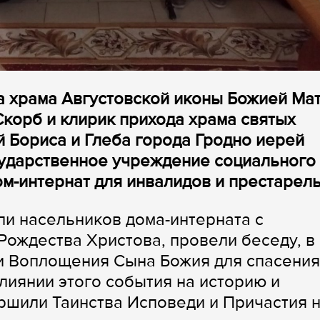
а храма Августовской иконы Божией Ма
Скорб и клирик прихода храма святых
 Бориса и Глеба города Гродно иерей
сударственное учреждение социального
м-интернат для инвалидов и престарелы
и насельников дома-интерната с
ождества Христова, провели беседу, в
ии Воплощения Сына Божия для спасения
лиянии этого события на историю и
ершили Таинства Исповеди и Причастия 