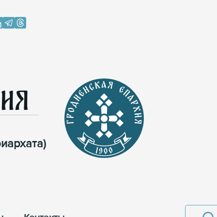
хия
иархата)