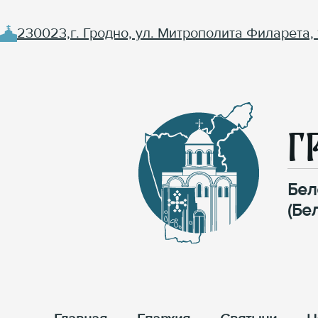
230023,г. Гродно, ул. Митрополита Филарета, 
Г
Бел
(Бе