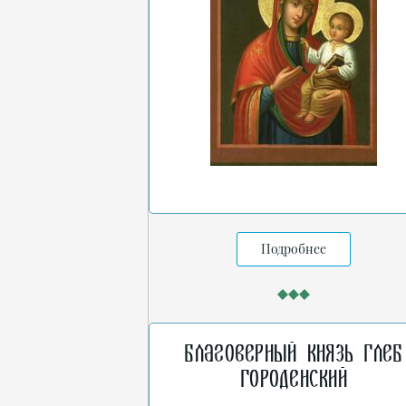
Подробнее
Благоверный князь Глеб
Городенский