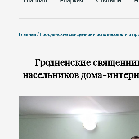
Главная
Епархия
Cвятыни
Н
Главная / Гродненские священники исповедовали и пр
Гродненские священни
насельников дома-интерн