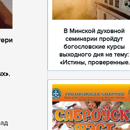
В Минской духовной
семинарии пройдут
тери
богословские курсы
выходного дня на тему:
«Истины, проверенные
временем»
х».
над