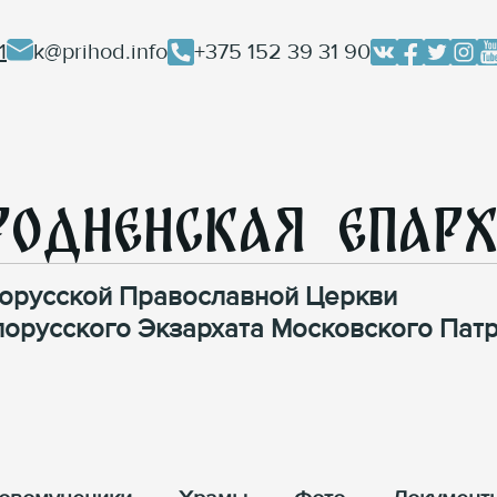
1
k@prihod.info
+375 152 39 31 90
родненская Епар
орусской Православной Церкви
лорусского Экзархата Московского Патр