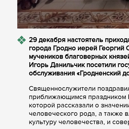
29 декабря настоятель приход
города Гродно иерей Георгий 
мучеников благоверных князей
Игорь Данильчик посетили го
обслуживания «Гродненский до
Священнослужители поздравил
приближающимся праздником Р
которой рассказали о значен
человеческого рода, а также в
культуру человечества, и сов