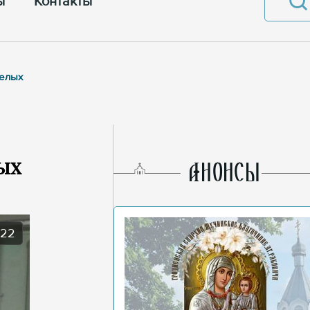
ы
Контакты
релых
ых
AНОНСЫ
022