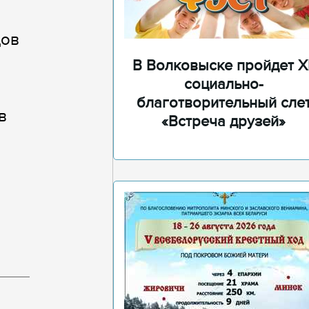
дов
В Волковыске пройдет XI
социально-
благотворительный сле
в
«Встреча друзей»