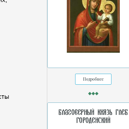
Подробнее
сты
Благоверный князь Глеб
Городенский