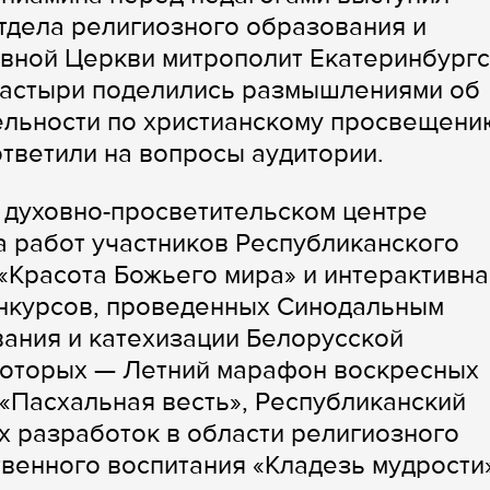
тдела религиозного образования и
авной Церкви митрополит Екатеринбург
ипастыри поделились размышлениями об
ельности по христианскому просвещени
ответили на вопросы аудитории.
 духовно-просветительском центре
а работ участников Республиканского
 «Красота Божьего мира» и интерактивна
онкурсов, проведенных Синодальным
ания и катехизации Белорусской
которых — Летний марафон воскресных
в «Пасхальная весть», Республиканский
х разработок в области религиозного
венного воспитания «Кладезь мудрости»