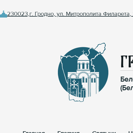
230023,г. Гродно, ул. Митрополита Филарета, 
Г
Бел
(Бе