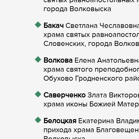
города Волковыска
Бакач
Светлана Чеславовна
храма святых равноапосто
Словенских, города Волко
Волкова
Елена Анатольевна
храма святого преподобно
Обухово Гродненского рай
Саверченко
Злата Викторо
храма иконы Божией Матер
Белоцкая
Екатерина Влади
прихода храма Благовещен
Волковыска