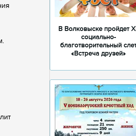
ния
В Волковыске пройдет XI
социально-
м.
благотворительный сле
«Встреча друзей»
лит