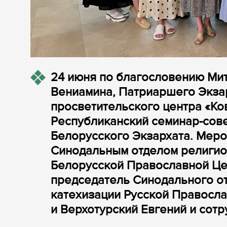
24 июня по благословению Мит
Вениамина, Патриаршего Экзар
просветительского центра «Ко
Республиканский семинар-сов
Белорусского Экзархата. Мер
Синодальным отделом религио
Белорусской Православной Цер
председатель Синодального о
катехизации Русской Правосл
и Верхотурский Евгений и сот