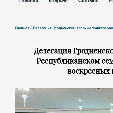
Главная
Епархия
Cвятыни
Н
Главная / Делегация Гродненской епархии приняла у
Делегация Гродненско
Республиканском се
воскресных