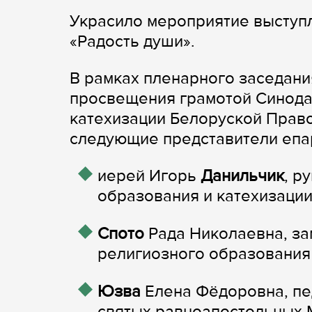
Украсило мероприятие выступ
«Радость души».
В рамках пленарного заседани
просвещения грамотой Синода
катехизации Белоруской Прав
следующие представители епа
иерей Игорь
Данильчик
, р
образования и катехизаци
Спото
Рада Николаевна, за
религиозного образования
Юзва
Елена Фёдоровна, пе
святых равноапостольных 