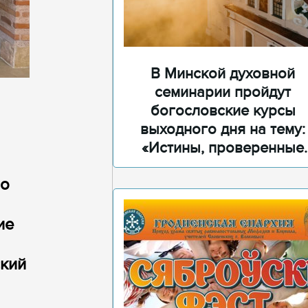
В Минской духовной
семинарии пройдут
богословские курсы
выходного дня на тему:
«Истины, проверенные
временем»
но
ие
ский