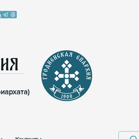
хия
иархата)