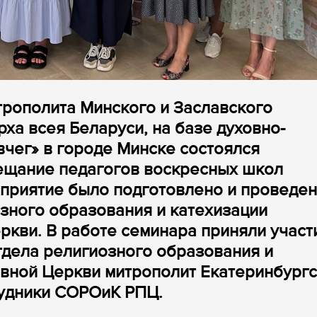
рополита Минского и Заславского
ха всея Беларуси, на базе духовно-
вчег» в городе Минске состоялся
ещание педагогов воскресных школ
оприятие было подготовлено и проведе
зного образования и катехизации
кви. В работе семинара приняли участ
тдела религиозного образования и
авной Церкви митрополит Екатеринбург
рудники СОРОиК РПЦ.