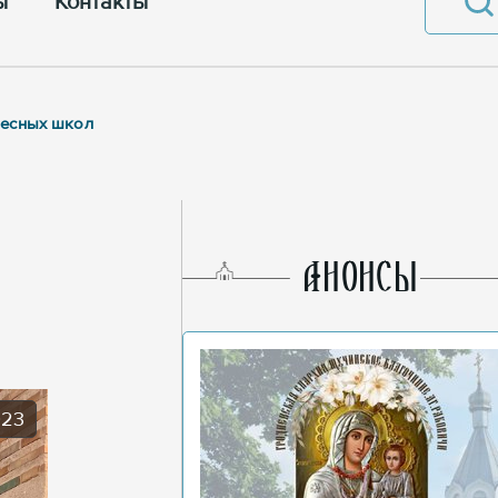
ы
Контакты
ресных школ
AНОНСЫ
023