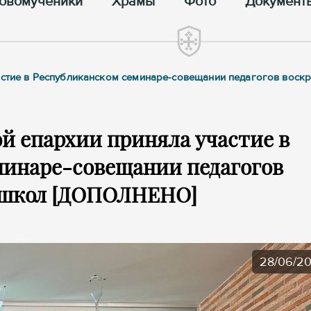
овомученики
Храмы
Фото
Документ
частие в Республиканском семинаре-совещании педагогов воск
й епархии приняла участие в
минаре-совещании педагогов
 школ [ДОПОЛНЕНО]
28/06/2