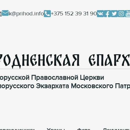
1
k@prihod.info
+375 152 39 31 90
родненская Епар
орусской Православной Церкви
лорусского Экзархата Московского Патр