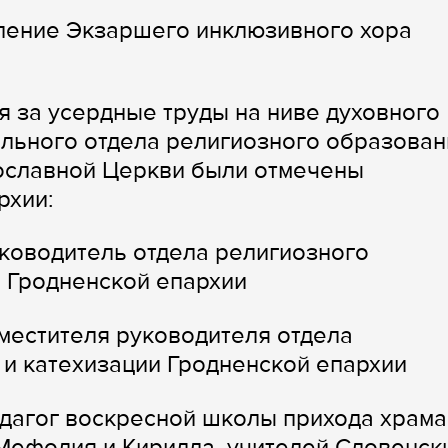
ление Экзаршего инклюзивного хора
я за усердные труды на ниве духовного
льного отдела религиозного образован
ославной Церкви были отмечены
рхии:
уководитель отдела религиозного
и Гродненской епархии
местителя руководителя отдела
 и катехизации Гродненской епархии
дагог воскресной школы прихода храма
Мефодия и Кирилла, учителей Словенск