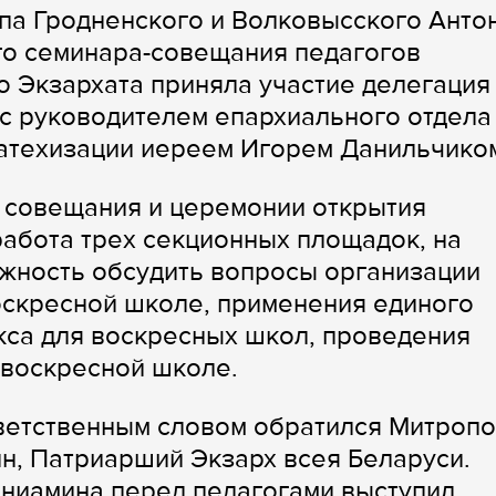
па Гродненского и Волковысского Анто
го семинара-совещания педагогов
 Экзархата приняла участие делегация
 с руководителем епархиального отдела
катехизации иереем Игорем Данильчико
 совещания и церемонии открытия
абота трех секционных площадок, на
жность обсудить вопросы организации
оскресной школе, применения единого
кса для воскресных школ, проведения
 воскресной школе.
ветственным словом обратился Митропо
н, Патриарший Экзарх всея Беларуси.
ениамина перед педагогами выступил