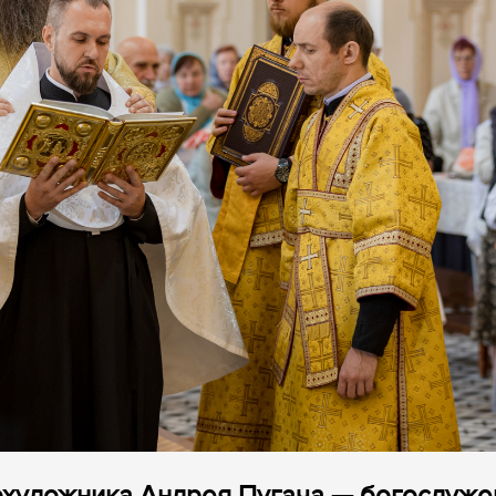
охудожника Андрея Пугача — богослуже