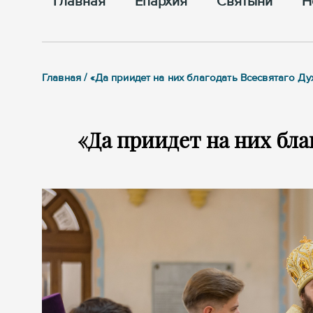
Главная
Епархия
Cвятыни
Н
Главная / «Да приидет на них благодать Всесвятаго Д
«Да приидет на них бла