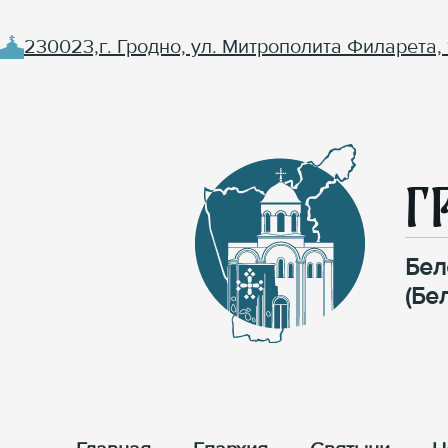
230023,г. Гродно, ул. Митрополита Филарета, 
Г
Бел
(Бе