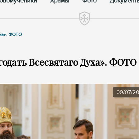
овомученики
Храмы
Фото
Документ
уха». ФОТО
годать Всесвятаго Духа». ФОТО
09/07/2