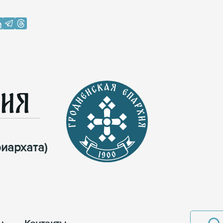
хия
иархата)