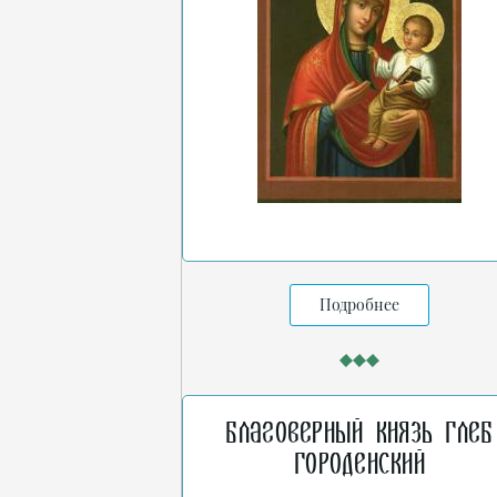
Подробнее
Благоверный князь Глеб
Городенский