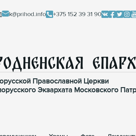
1
k@prihod.info
+375 152 39 31 90
родненская Епар
орусской Православной Церкви
лорусского Экзархата Московского Патр