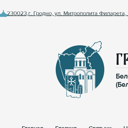
230023,г. Гродно, ул. Митрополита Филарета, 
Г
Бел
(Бе