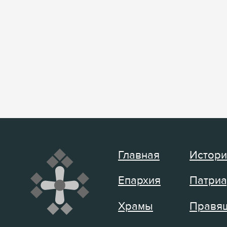
Главная
Истори
Епархия
Патриа
Храмы
Правящ