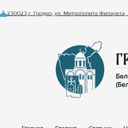
230023,г. Гродно, ул. Митрополита Филарета, 
Г
Бел
(Бе