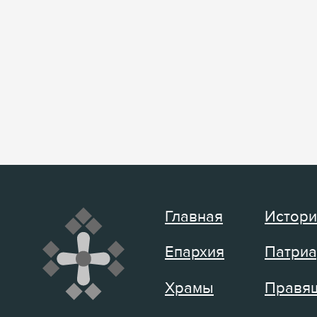
Главная
Истори
Епархия
Патриа
Храмы
Правящ