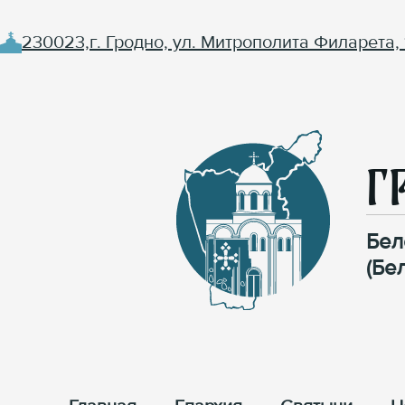
230023,г. Гродно, ул. Митрополита Филарета, 
Г
Бел
(Бе