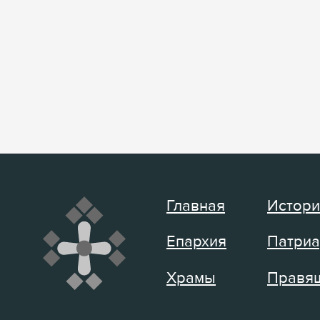
Главная
Истори
Епархия
Патриа
Храмы
Правящ