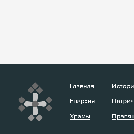
Главная
Истори
Епархия
Патриа
Храмы
Правящ