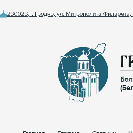
230023,г. Гродно, ул. Митрополита Филарета, 
Г
Бел
(Бе