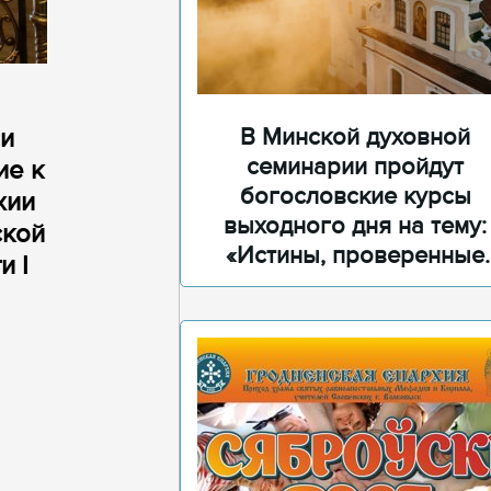
си
В Минской духовной
семинарии пройдут
ие к
богословские курсы
хии
выходного дня на тему:
ской
«Истины, проверенные
и I
временем»