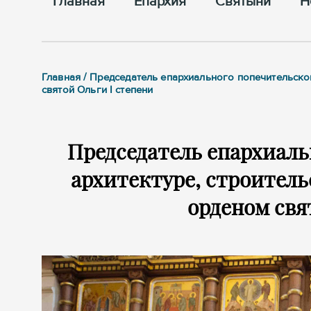
Главная
Епархия
Cвятыни
Н
Главная / Председатель епархиального попечительско
святой Ольги I степени
Председатель епархиаль
архитектуре, строитель
орденом свя