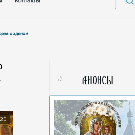
ы
Контакты
ждена орденом
о
а
AНОНСЫ
025