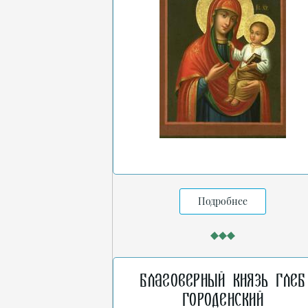
Подробнее
Благоверный князь Глеб
Городенский