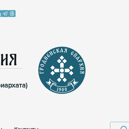
хия
иархата)