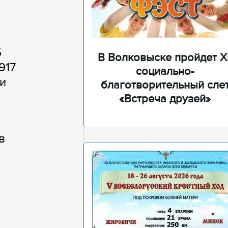
5
В Волковыске пройдет XI
917
социально-
и
благотворительный сле
«Встреча друзей»
в