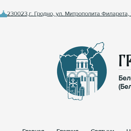
230023,г. Гродно, ул. Митрополита Филарета, 
Г
Бел
(Бе