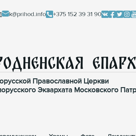
1
k@prihod.info
+375 152 39 31 90
родненская Епар
орусской Православной Церкви
лорусского Экзархата Московского Патр