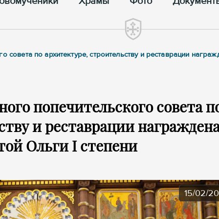
овомученики
Храмы
Фото
Документ
го совета по архитектуре, строительству и реставрации награ
ного попечительского совета п
ству и реставрации награжден
той Ольги I степени
15/02/2