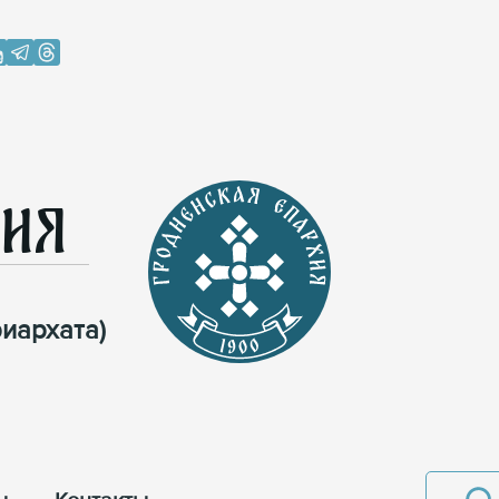
хия
иархата)