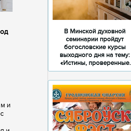
род
В Минской духовной
семинарии пройдут
богословские курсы
выходного дня на тему:
«Истины, проверенные
временем»
м и
 с
я и