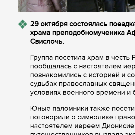
29 октября состоялась поездк
храма преподобномученика Аф
Свислочь.
Группа посетила храм в честь
пообщалась с настоятелем ие
познакомились с историей и с
судьбах православных священ
условиях военного времени и 
Юные паломники также посети
поговорили о символике право
настоятелем иереем Дионисие
путешественников вызвала экс