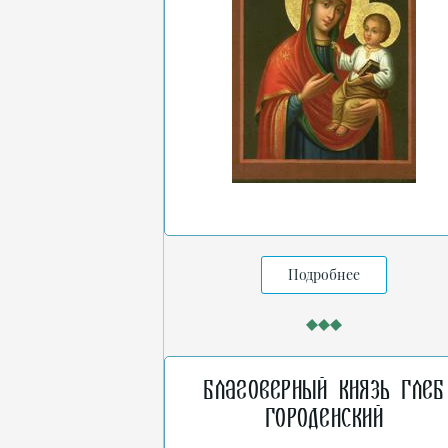
Подробнее
Благоверный князь Глеб
Городенский