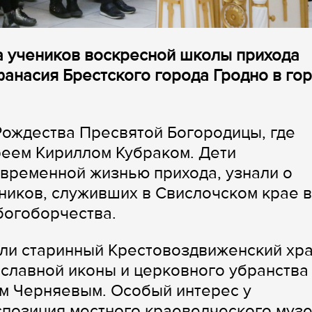
а учеников воскресной школы прихода
анасия Брестского города Гродно в го
 Рождества Пресвятой Богородицы, где
реем Кириллом Кубраком. Дети
овременной жизнью прихода, узнали о
ников, служивших в Свислочском крае в
богоборчества.
ли старинный Крестовоздвиженский хра
славной иконы и церковного убранства
м Черняевым. Особый интерес у
позиция местного краеведческого музе