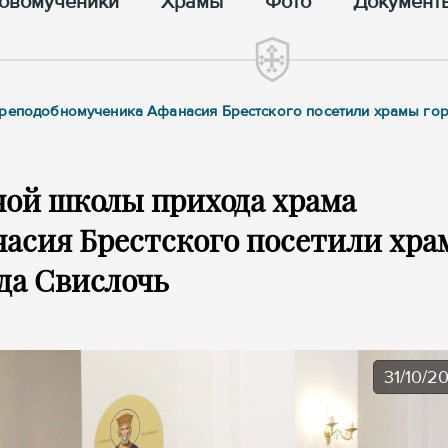
овомученики
Храмы
Фото
Документ
преподобномученика Афанасия Брестского посетили храмы го
ной школы прихода храма
асия Брестского посетили хр
да Свислочь
31/10/2