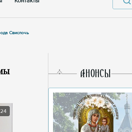
ы
Контакты
рода Свислочь
амы
AНОНСЫ
024