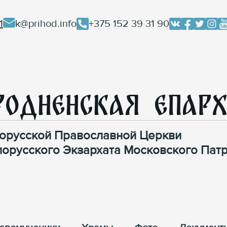
1
k@prihod.info
+375 152 39 31 90
родненская Епар
орусской Православной Церкви
лорусского Экзархата Московского Патр