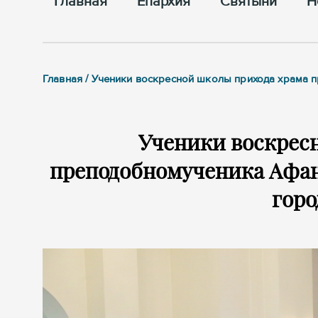
Главная
Епархия
Cвятыни
Н
Главная / Ученики воскресной школы прихода храма 
Ученики воскрес
преподобномученика Афан
горо