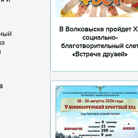
В Волковыске пройдет XI
нный
социально-
ма
благотворительный сле
й
«Встреча друзей»
в