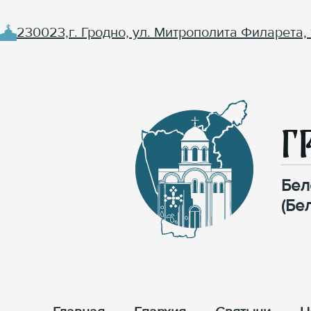
230023,г. Гродно, ул. Митрополита Филарета, 
Г
Бел
(Бе