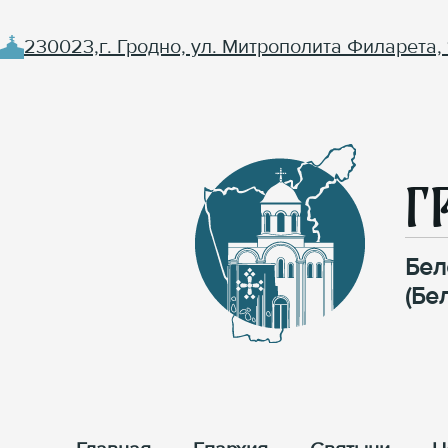
230023,г. Гродно, ул. Митрополита Филарета, 
Г
Бел
(Бе