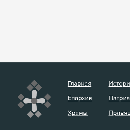
Главная
Истори
Епархия
Патриа
Храмы
Правящ