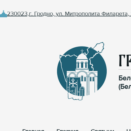
230023,г. Гродно, ул. Митрополита Филарета, 
Г
Бел
(Бе