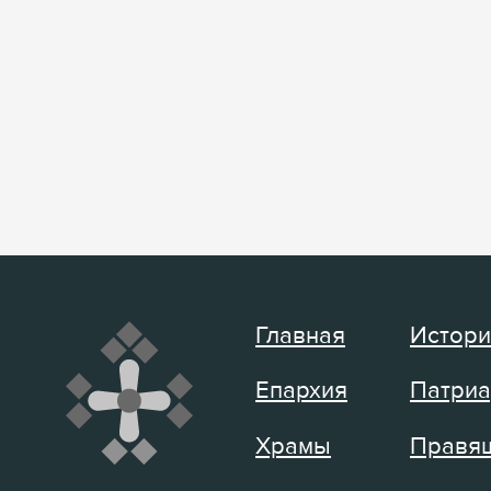
Главная
Истори
Епархия
Патриа
Храмы
Правящ