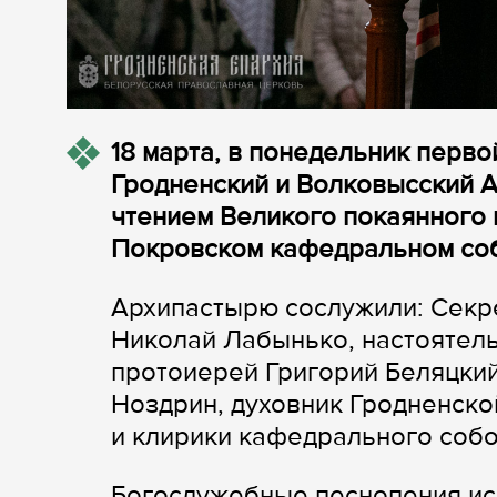
18 марта, в понедельник перво
Гродненский и Волковысский 
чтением Великого покаянного 
Покровском кафедральном соб
Архипастырю сослужили: Секр
Николай Лабынько, настоятел
протоиерей Григорий Беляцки
Ноздрин, духовник Гродненск
и клирики кафедрального собо
Богослужебные песнопения ис