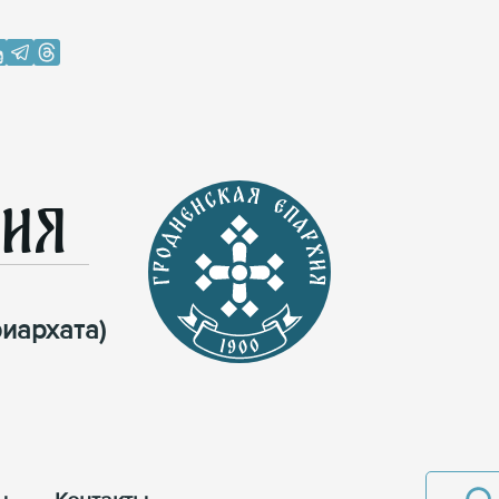
хия
иархата)