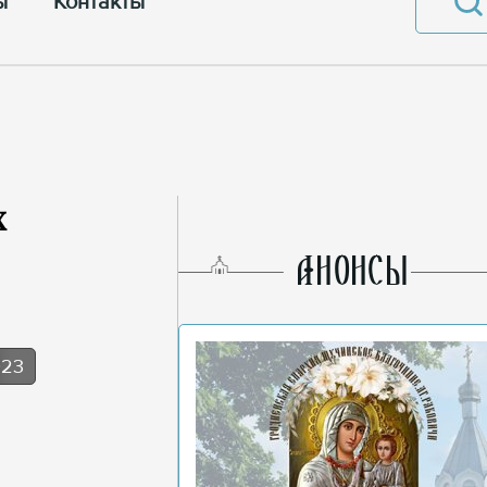
ы
Контакты
х
AНОНСЫ
023