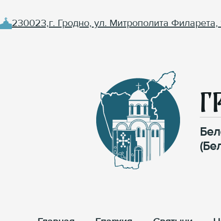
230023,г. Гродно, ул. Митрополита Филарета, 
Г
Бел
(Бе