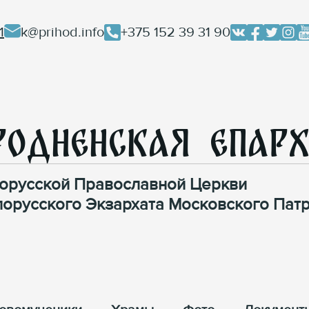
1
k@prihod.info
+375 152 39 31 90
родненская Епар
орусской Православной Церкви
лорусского Экзархата Московского Патр