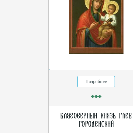
Подробнее
Благоверный князь Глеб
Городенский