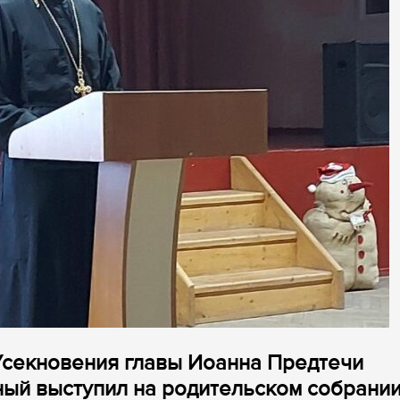
 Усекновения главы Иоанна Предтечи
ый выступил на родительском собрании