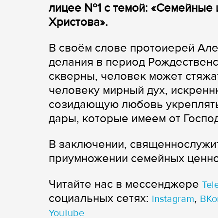
лицее №1 с темой: «Семейные 
Христова».
В своём слове протоиерей Але
делания в период Рождественс
скверны, человек может стяжа
человеку мирный дух, искренн
созидающую любовь укреплять 
дары, которые имеем от Господ
В заключении, священнослужи
приумножении семейных ценнос
Читайте нас в мессенджере
Tel
cоциальных сетях:
,
Instagram
ВКо
YouTube