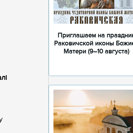
Приглашаем на праздни
Раковичской иконы Божи
Матери (9–10 августа)
лі
у