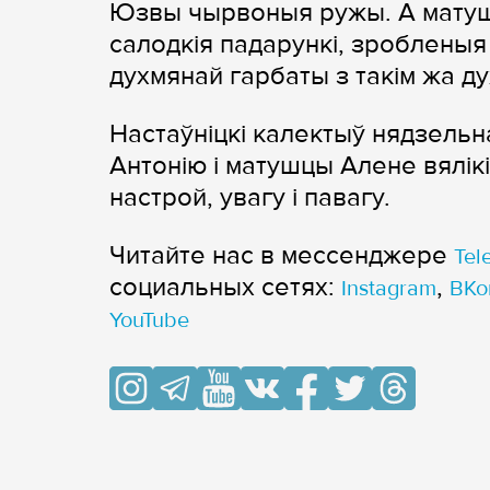
Юзвы чырвоныя ружы. А матуш
салодкія падарункі, зробленыя с
духмянай гарбаты з такім жа д
Настаўніцкі калектыў нядзель
Антонію і матушцы Алене вялікі
настрой, увагу і павагу.
Читайте нас в мессенджере
Tel
cоциальных сетях:
,
Instagram
ВКо
YouTube