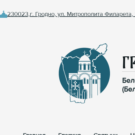
230023,г. Гродно, ул. Митрополита Филарета, 
Г
Бел
(Бе