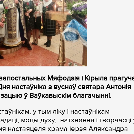
аапостальных Мяфодзія і Кірыла прагуча
ня настаўніка з вуснаў святара Антонія
ізацыю ў Ваўкавыскім благачынні.
аўнікам, у тым ліку і настаўнікам
даці, моцы духу, натхнення і творчасці 
імя настаяцеля храма іерэя Аляксандра