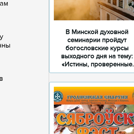
кам
В Минской духовной
у
семинарии пройдут
очны
богословские курсы
выходного дня на тему:
«Истины, проверенные
временем»
в