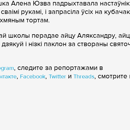
ка Алена Юзва падрыхтавала настаўні
ваімі рукамі, і запрасіла ўсіх на кубачак
ухмяным тортам.
най школы перадае айцу Аляксандру, айц
 дзякуй і нізкі паклон за створаны свят
, следите за репортажами в
egram
,
,
и
, смотрите 
нтакте
Facebook
Twitter
Threads