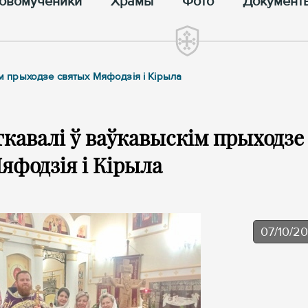
овомученики
Храмы
Фото
Документ
ім прыходзе святых Мяфодзія і Кірыла
ткавалі ў ваўкавыскім прыходзе
яфодзія і Кірыла
07/10/2