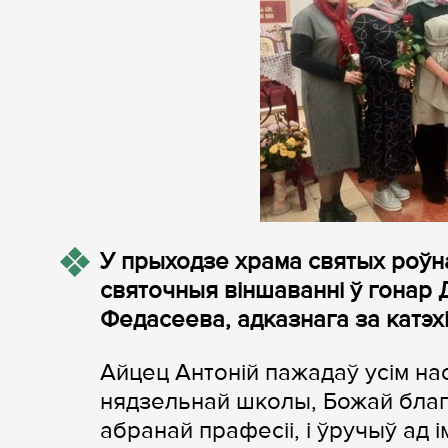
У прыходзе храма святых роўн
святочныя віншаванні ў гонар Д
Федасеева, адказнага за катэх
Айцец Антоній пажадаў усім наст
нядзельнай школы, Божай блага
абранай прафесіі, і ўручыў ад 