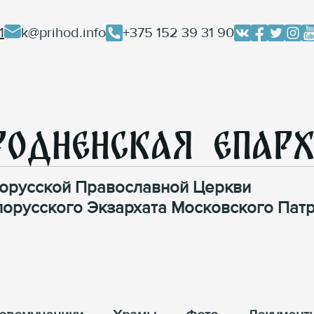
1
k@prihod.info
+375 152 39 31 90
родненская Епар
орусской Православной Церкви
лорусского Экзархата Московского Патр