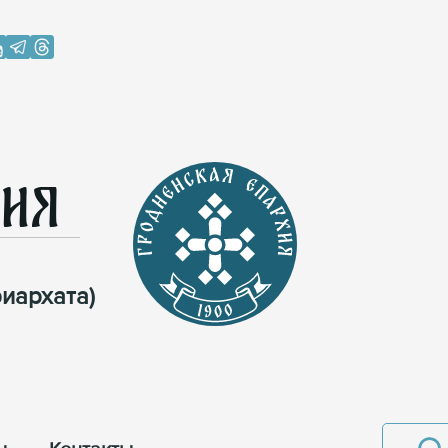
хия
иархата)