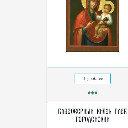
Подробнее
Благоверный князь Глеб
Городенский