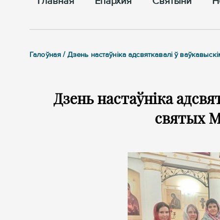
Главная
Епархия
Cвятыни
Н
Галоўная / Дзень настаўніка адсвяткавалі ў ваўкавыск
Дзень настаўніка адсвя
святых М