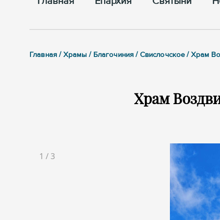
Главная
Епархия
Cвятыни
Н
Главная / Храмы / Благочиния / Свислочское / Храм В
Храм Воздв
1
/
3