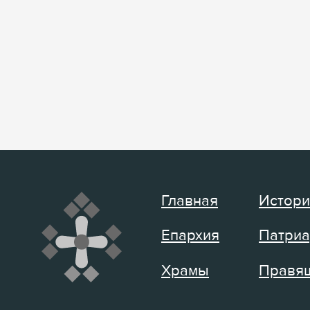
Главная
Истори
Епархия
Патриа
Храмы
Правящ