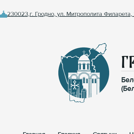
230023,г. Гродно, ул. Митрополита Филарета, 
Г
Бел
(Бе