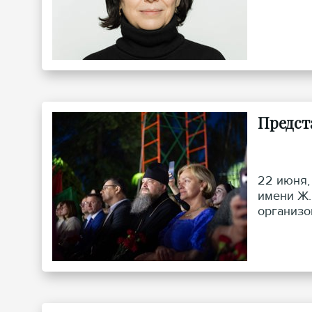
Предст
22 июня,
имени Ж.
организо
Мероприя
собрало 