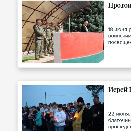
Протои
18 июня 
воинским
посвящен
милицейс
Иерей 
22 июня,
благочин
прошедши