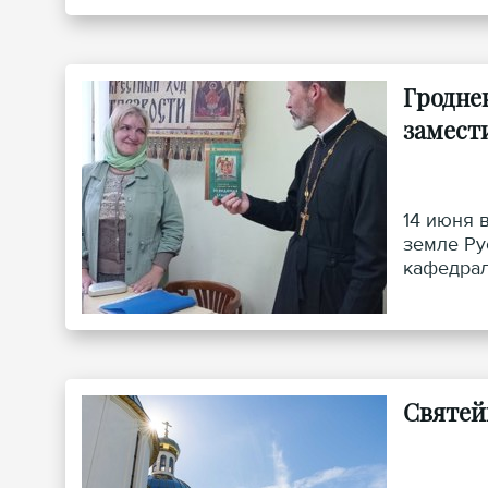
Гродне
замест
14 июня 
земле Ру
кафедрал
правосла
трезвенн
Святей