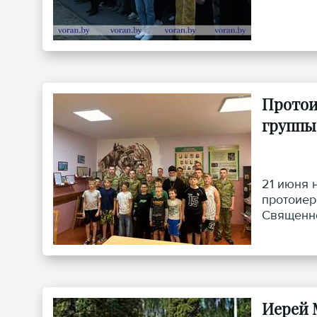
Протои
группы
21 июня 
протоиер
Священно
чтобы по
Иерей 