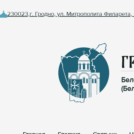
230023,г. Гродно, ул. Митрополита Филарета, 
Г
Бел
(Бе