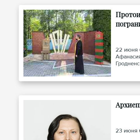
Протои
погран
22 июня 
Афанасия
Гродненс
погранич
Архиеп
23 июня 