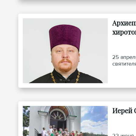
Архиеп
хирото
25 апрел
святител
Иерей 
22 июня,