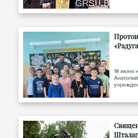
Протои
«Радуг
18 июня 
Анатолий
учрежден
Священ
Шталаг