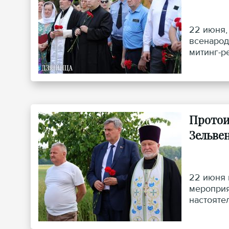
22 июня,
всенарод
митинг-р
Протои
Зельве
22 июня 
мероприя
настояте