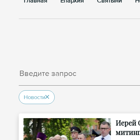
Главная
Епархия
Cвятыни
Н
Новости
Иерей 
митинг