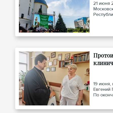
21 июня 
Московск
Республи
размышле
жизни.
Протои
клинич
19 июня,
Евгений 
По оконч
детям.