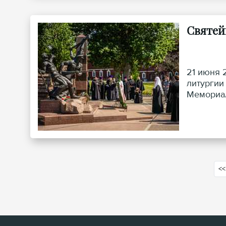
Святей
21 июня 
литургии
Мемориал
<<