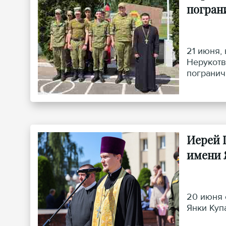
погран
21 июня,
Нерукотв
погранич
Иерей 
имени 
20 июня 
Янки Куп