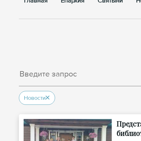
Главная
Епархия
Cвятыни
Н
Новости
Предст
библио