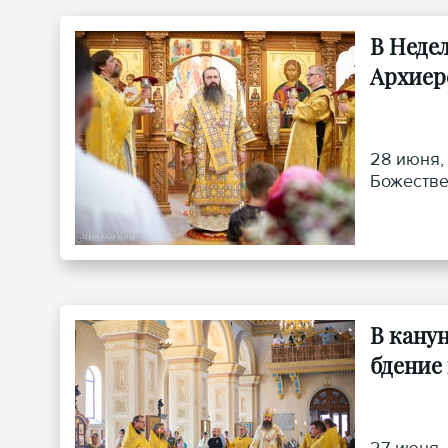
В Неде
Архиер
28 июня,
Божестве
В кану
бдение