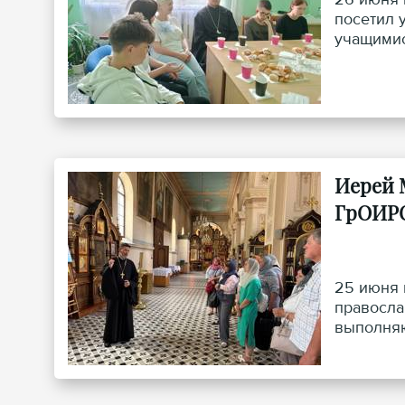
посетил 
учащимис
Иерей 
ГрОИР
25 июня 
правосла
выполняю
институт
учрежден