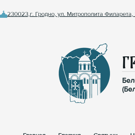
230023,г. Гродно, ул. Митрополита Филарета, 
Г
Бел
(Бе