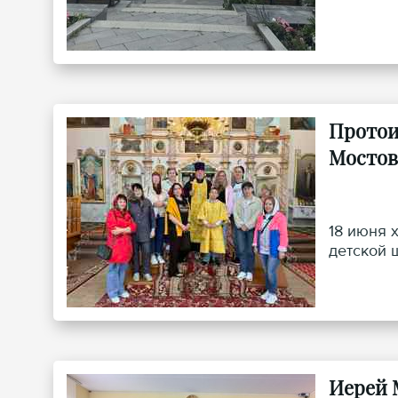
Протои
Мостов
18 июня 
детской 
Иерей 