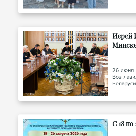
Иерей 
Минск
26 июня 
Возглави
Беларуси
С 18 п