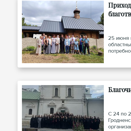
Приход
благот
25 июня 
областны
потребно
Благоч
С 24 по 
Гродненс
организа