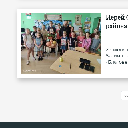
Иерей 
района
23 июня 
Засим по
«Благове
<<