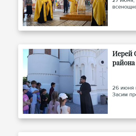
27 июня,
всенощно
Иерей 
района
26 июня 
Засим пр