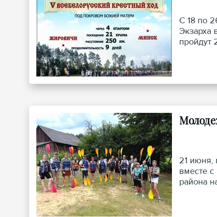
С 18 по 
Экзарха 
пройдут 
Молоде
21 июня,
вместе с
района н