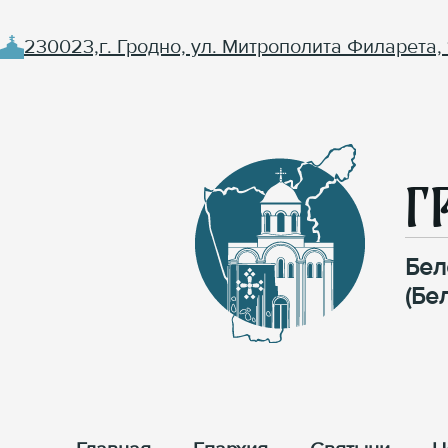
230023,г. Гродно, ул. Митрополита Филарета, 
Г
Бел
(Бе