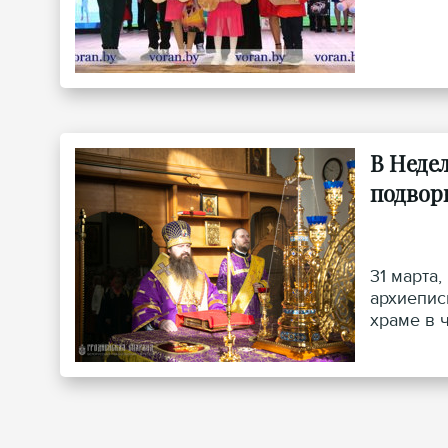
В Неде
подвор
31 марта
архиепис
храме в 