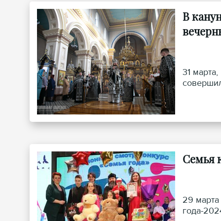
В кану
вечерн
31 марта
совершил
Семья 
29 марта
года-202