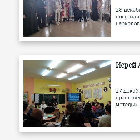
28 декаб
посетили
нарколог
Иерей 
27 декаб
нравстве
методы».
религиоз
Петра и 