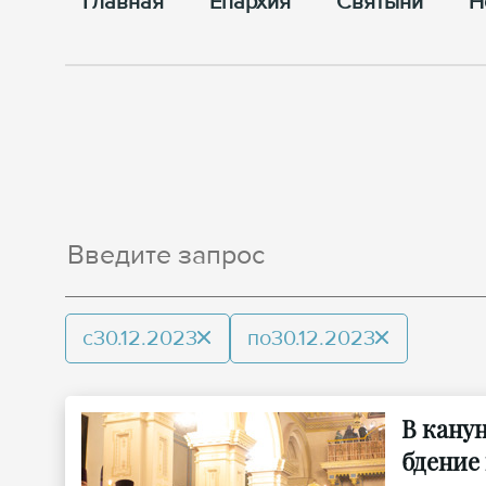
Главная
Епархия
Cвятыни
Н
с
30.12.2023
по
30.12.2023
В кану
бдение