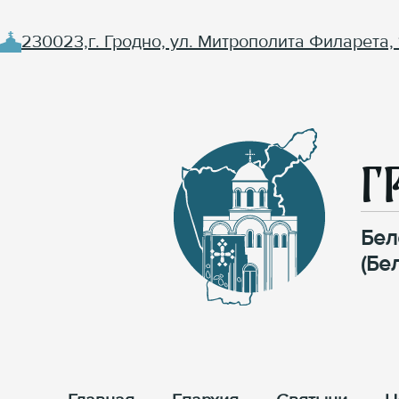
230023,г. Гродно, ул. Митрополита Филарета, 
Г
Бел
(Бе