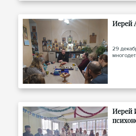
Иерей 
29 декаб
многодет
Иерей 
психон