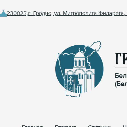
230023,г. Гродно, ул. Митрополита Филарета, 
Г
Бел
(Бе