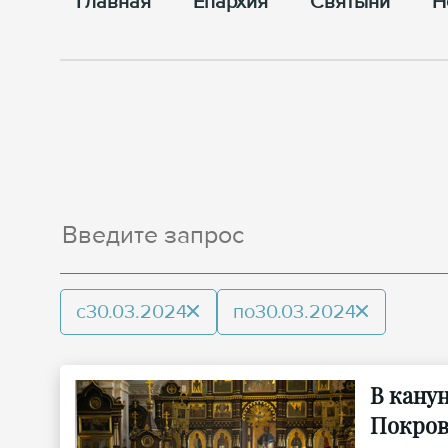
Главная
Епархия
Cвятыни
Н
с
30.03.2024
по
30.03.2024
В кану
Покров