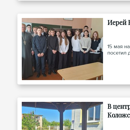
Иерей 
15 мая н
посетил 
В цент
Коложс