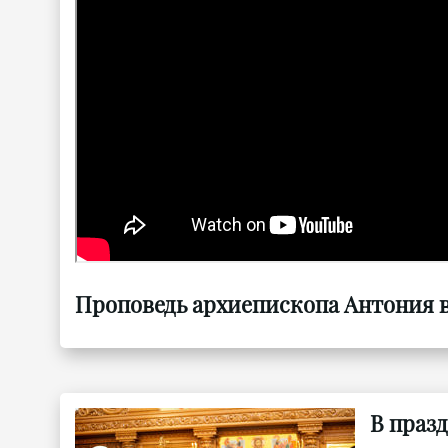
Проповедь архиепископа Антония в 
В праз