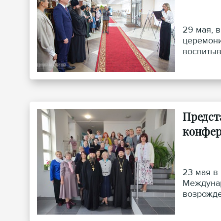
29 мая, 
церемони
воспитыв
«Гроднен
посвящен
Предст
конфер
23 мая в
Междунар
возрожде