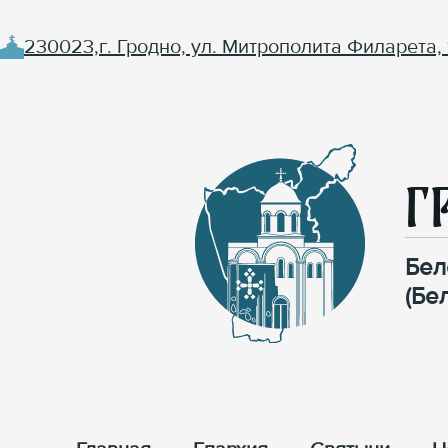
230023,г. Гродно, ул. Митрополита Филарета, 
Г
Бел
(Бе