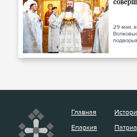
соверш
29 мая, 
Волковыс
подворья
Главная
Истори
Епархия
Патриа