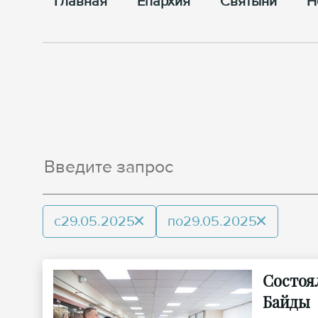
Главная
Епархия
Cвятыни
Н
с
29.05.2025
по
29.05.2025
Состоя
Байды