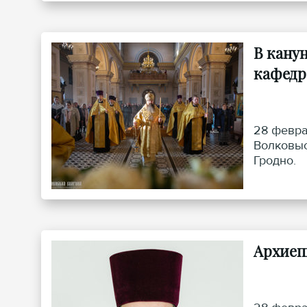
В кану
кафедр
28 февра
Волковыс
Гродно.
Архиеп