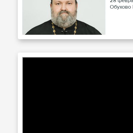
28 февра
Обухово 