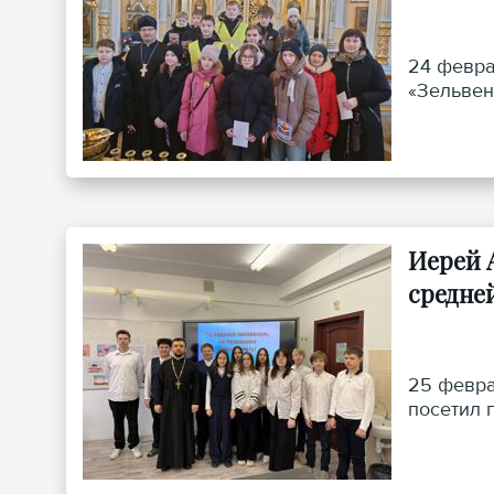
24 февра
«Зельвен
Иерей 
средне
25 февра
посетил 