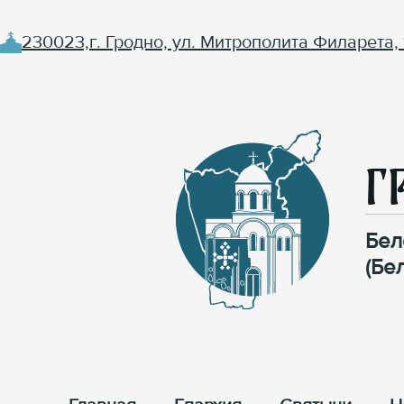
230023,г. Гродно, ул. Митрополита Филарета, 
Г
Бел
(Бе