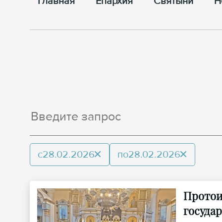
Главная
Епархия
Cвятыни
Н
с
28.02.2026
по
28.02.2026
Протои
госуда