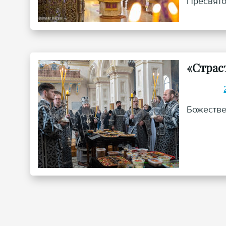
Пресвято
«Страс
Божестве