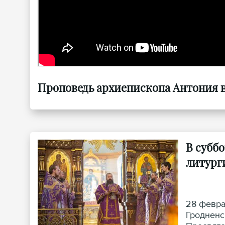
Проповедь архиепископа Антония в 
В субб
литург
28 февра
Гродненс