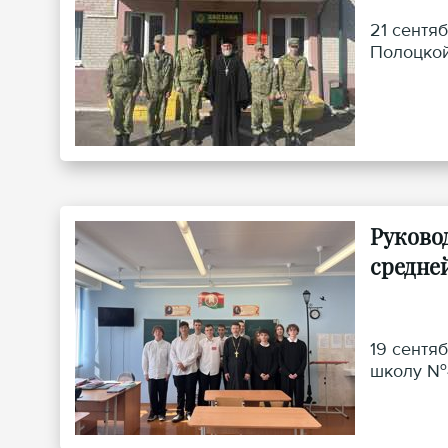
21 сентя
Полоцкой
Руково
средне
19 сентя
школу №4