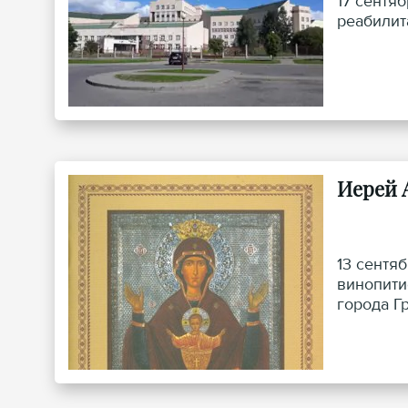
17 сентя
реабилит
Иерей 
13 сентя
винопити
города Г