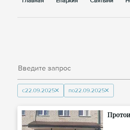
Главная
Епархия
Cвятыни
Н
с
22.09.2025
по
22.09.2025
Протои