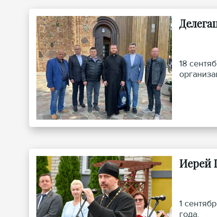
Делега
18 сентя
организа
Иерей 
1 сентяб
года.