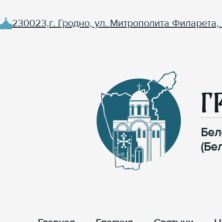
230023,г. Гродно, ул. Митрополита Филарета, 
Г
Бел
(Бе