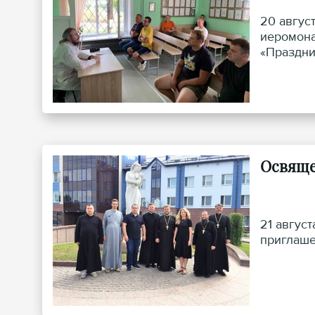
20 авгус
иеромона
«Праздни
Освяще
21 авгус
приглаше