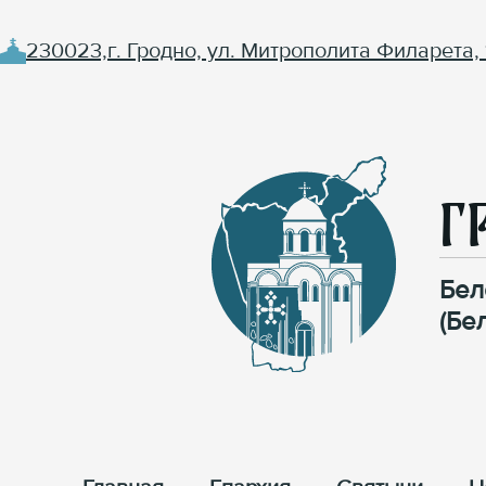
230023,г. Гродно, ул. Митрополита Филарета, 
Г
Бел
(Бе