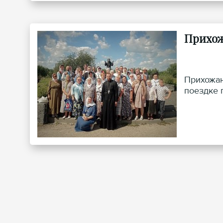
Прихож
Прихожан
поездке 