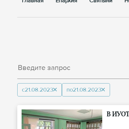
Главная
Епархия
Cвятыни
Н
с
21.08.2023
по
21.08.2023
В ИУОТ