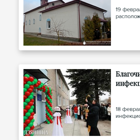
19 февра
располож
Благоч
инфекц
18 февра
инфекцио