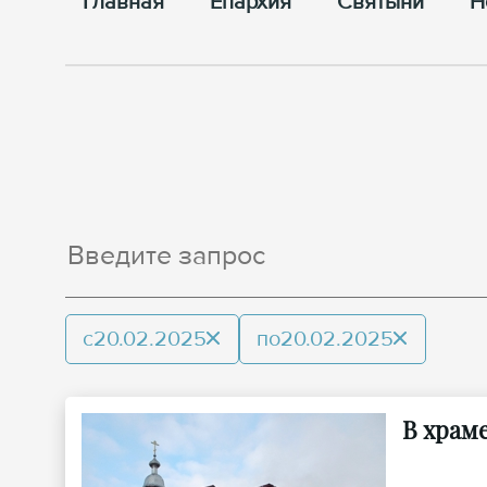
Главная
Епархия
Cвятыни
Н
с
20.02.2025
по
20.02.2025
В храм