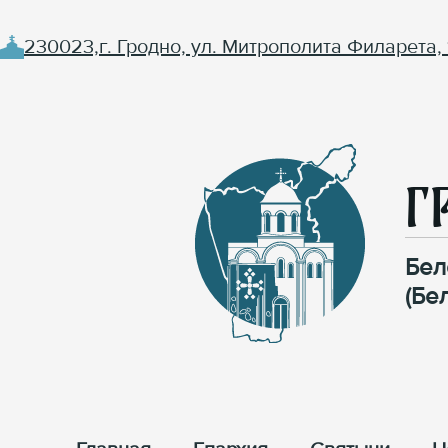
230023,г. Гродно, ул. Митрополита Филарета, 
Г
Бел
(Бе