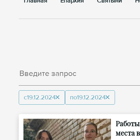
Главная
Епархия
Cвятыни
Н
с
19.12.2024
по
19.12.2024
Работы
места 