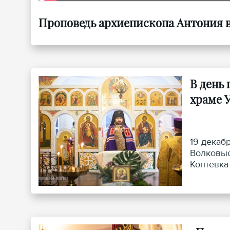
Проповедь архиепископа Антония в
В день
храме 
19 декаб
Волковыс
Коптевка