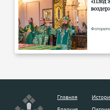
«Плод ж
воздер
Фоторепо
Главная
Истори
Епархия
Патриа