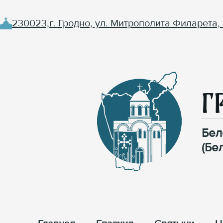
230023,г. Гродно, ул. Митрополита Филарета, 
Г
Бел
(Бе