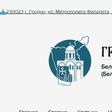
230023,г. Гродно, ул. Митрополита Филарета, 
Г
Бел
(Бе