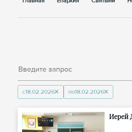
Главная
Епархия
Cвятыни
Н
с
18.02.2026
по
18.02.2026
Иерей 