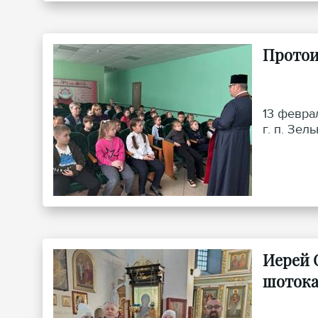
Протои
13 февра
г. п. Зе
Иерей 
шотока