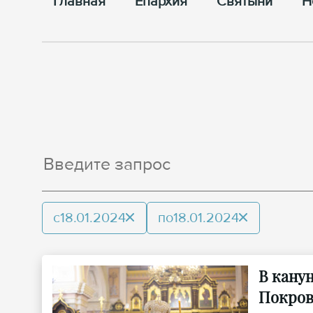
Главная
Епархия
Cвятыни
Н
с
18.01.2024
по
18.01.2024
В кану
Покров