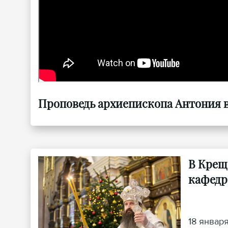
Проповедь архиепископа Антония в 
В Крещ
кафедр
18 январ