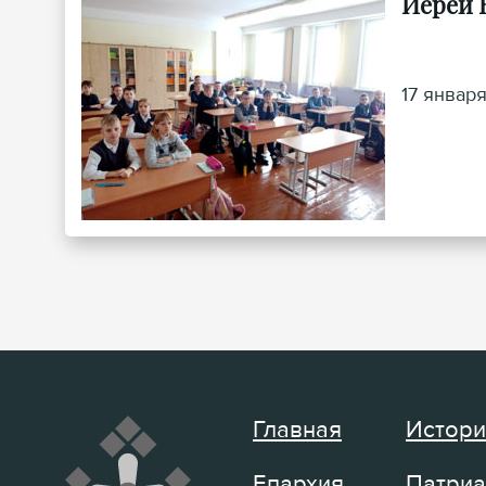
Иерей 
17 январ
Главная
Истори
Епархия
Патриа