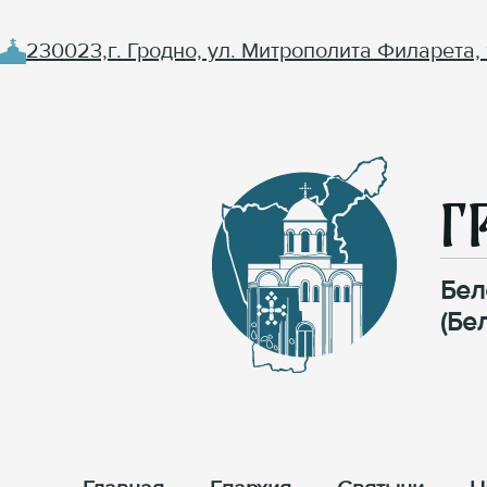
230023,г. Гродно, ул. Митрополита Филарета, 
Г
Бел
(Бе