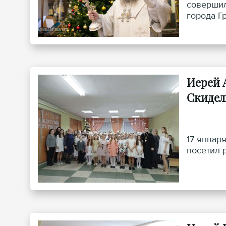
совершил
города Г
Иерей 
Скидел
17 январ
посетил 