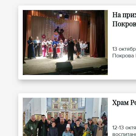
На при
Покров
13 октяб
Покрова 
Храм Р
12-13 ок
воспитан