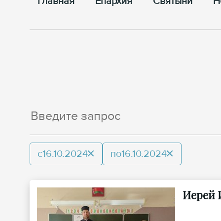
Главная
Епархия
Cвятыни
Н
с
16.10.2024
по
16.10.2024
Иерей 