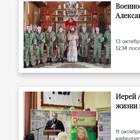
Военно
Алекса
13 октяб
1234 пос
Иерей 
жизни 
11 октяб
кафедрал