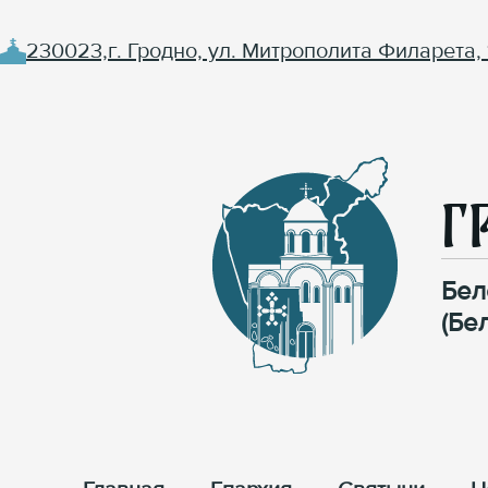
230023,г. Гродно, ул. Митрополита Филарета, 
Г
Бел
(Бе