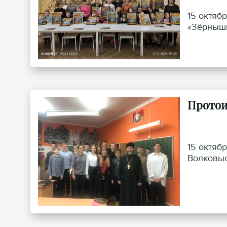
15 октяб
«Зёрнышк
Протои
15 октяб
Волковыс