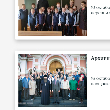
10 октяб
деревни 
Архиеп
16 октяб
площадка