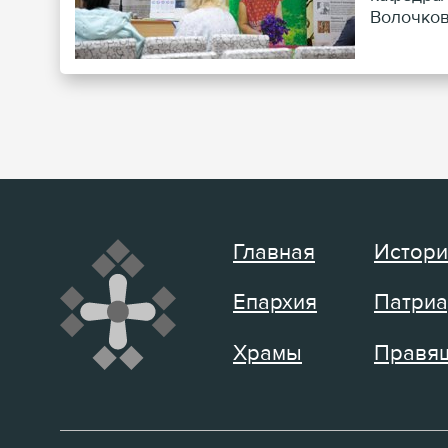
Волочков
«Гроднен
Главная
Истори
Епархия
Патриа
Храмы
Правящ