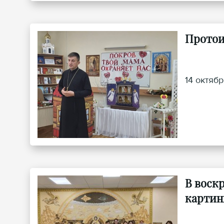
Протои
14 октяб
В воск
картин