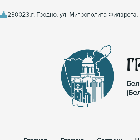
230023,г. Гродно, ул. Митрополита Филарета, 
Г
Бел
(Бе