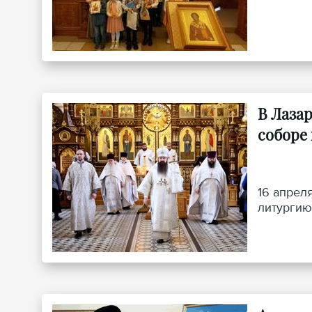
В Лаза
соборе
16 апрел
литургию