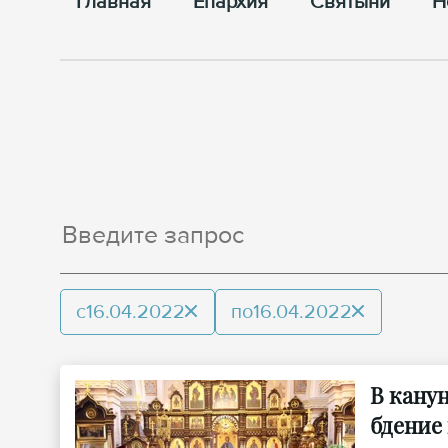
Главная
Епархия
Cвятыни
Н
с
16.04.2022
по
16.04.2022
В кану
бдение