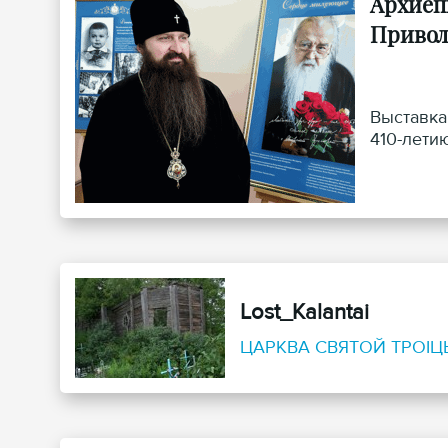
Архиеп
Привол
Выставка
410-лети
Lost_Kalantai
ЦАРКВА СВЯТОЙ ТРОІЦ