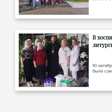
В хосп
литург
10 октяб
была сов