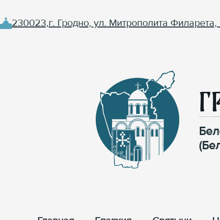
230023,г. Гродно, ул. Митрополита Филарета, 
Г
Бел
(Бе