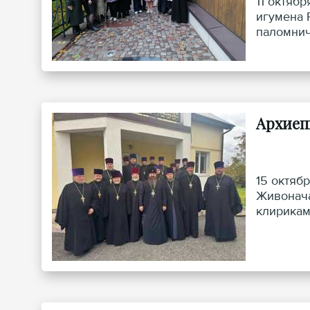
11 октяб
игумена 
паломнич
Архиеп
15 октяб
Живонача
клирикам