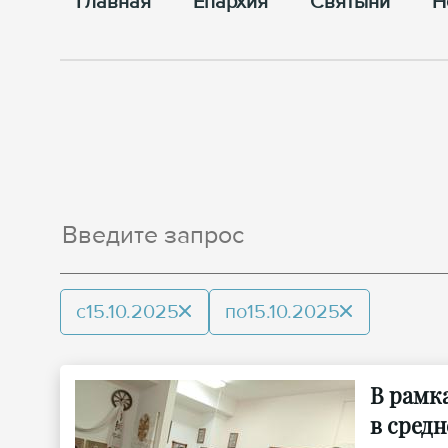
Главная
Епархия
Cвятыни
Н
с
15.10.2025
по
15.10.2025
В рамк
в сред