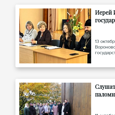
Иерей 
госуда
13 октяб
Вороновс
государс
Игорь Во
Слушат
паломн