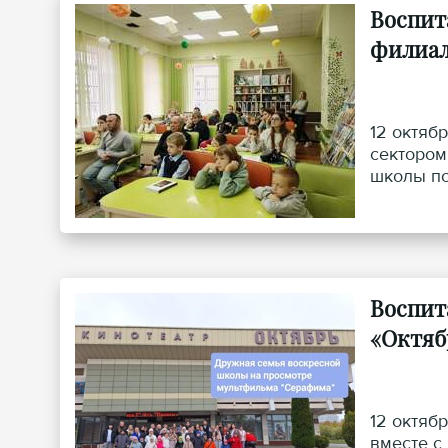
Воспит
филиал
12 октяб
сектором
школы по
Воспит
«Октяб
12 октяб
вместе с