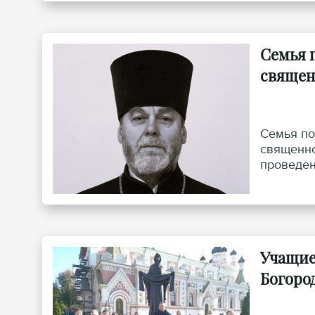
Семья 
священ
Семья по
священно
проведен
Учащие
Богоро