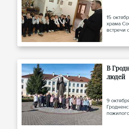
15 октяб
храма Со
встречи 
В Грод
людей
9 октябр
Гродненс
пожилого