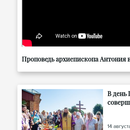
Проповедь архиепископа Антония в 
В день
соверш
14 авгус