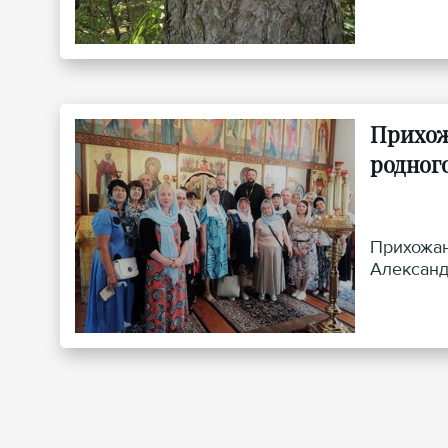
Прихож
родног
Прихожан
Александ