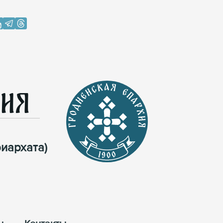
хия
иархата)