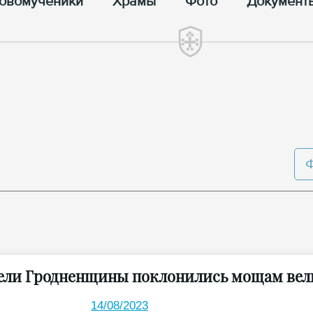
овомученики
Храмы
Фото
Документ
ели Гродненщины поклонились мощам вел
14/08/2023