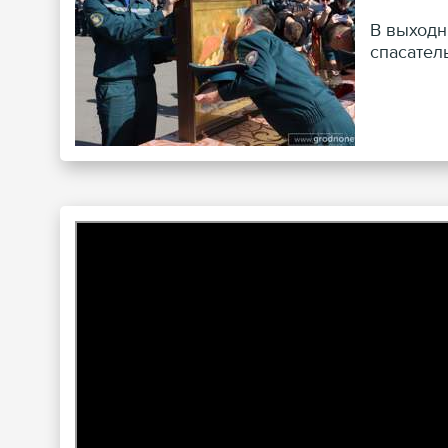
В выходн
спасател