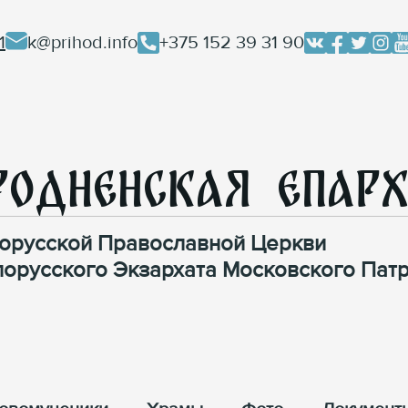
1
k@prihod.info
+375 152 39 31 90
родненская Епар
орусской Православной Церкви
лорусского Экзархата Московского Патр