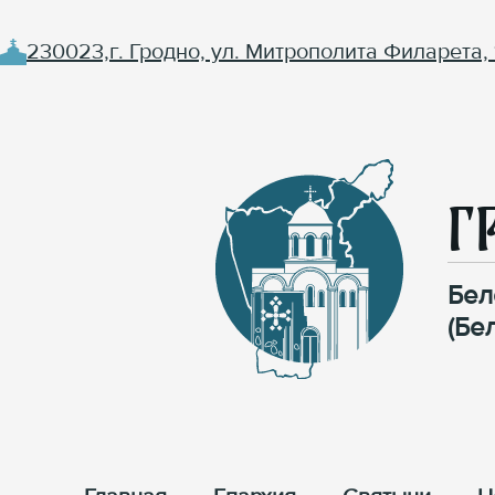
230023,г. Гродно, ул. Митрополита Филарета, 
Г
Бел
(Бе