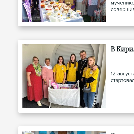
мученико
совершил
В Кири
12 авгус
стартова