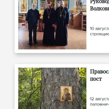
Руково
Волков
10 авгус
строящие
Правос
пост
12 авгус
паломнич