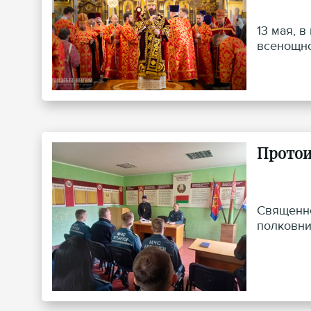
13 мая, 
всенощно
Протои
Священно
полковни