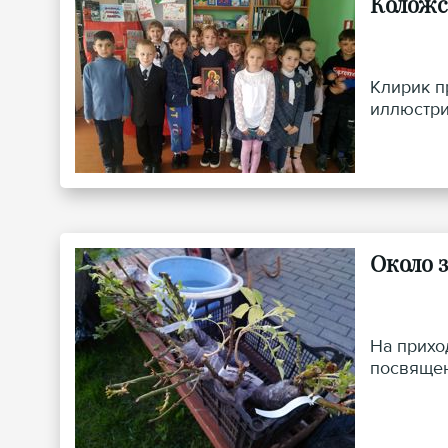
Коложс
Клирик п
иллюстри
Около 
На прихо
посвящен