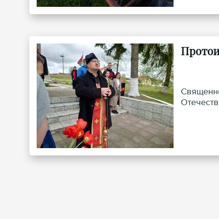
Протои
Священно
Отечеств