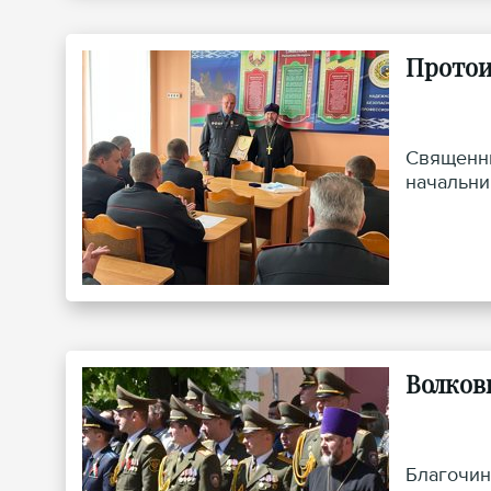
Протои
Священни
начальни
Волков
Благочин