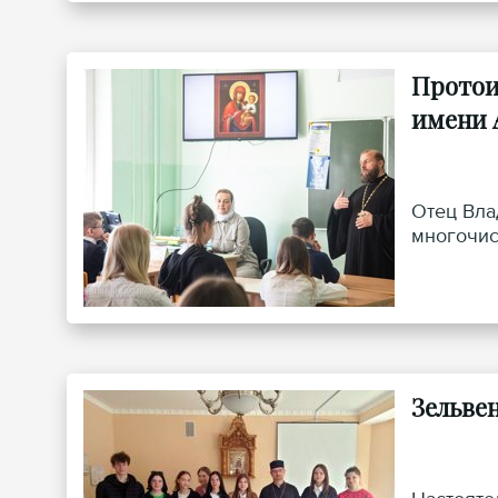
Протои
имени 
Отец Вла
многочис
Зельве