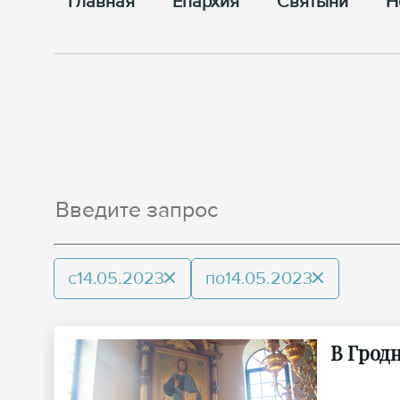
Главная
Епархия
Cвятыни
Н
с
14.05.2023
по
14.05.2023
В Грод