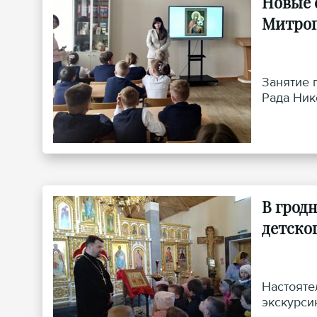
Новые 
Митроп
Занятие 
Рада Ник
В грод
детског
Настояте
экскурси