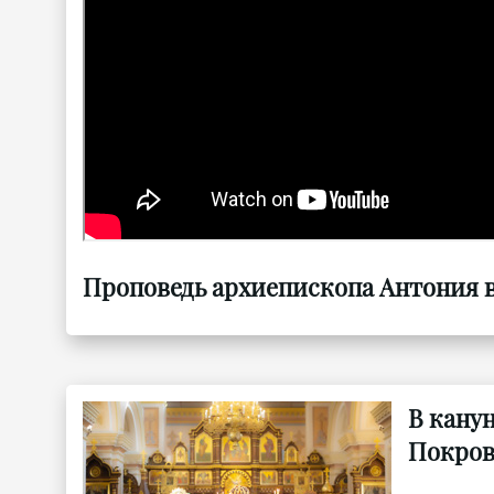
Проповедь архиепископа Антония в
В кану
Покров