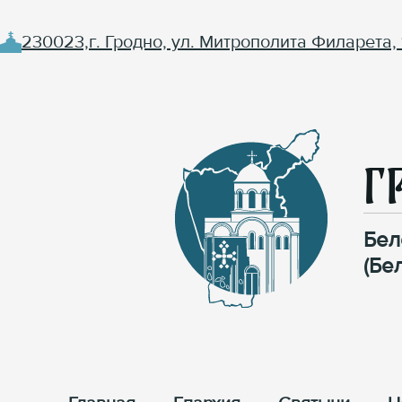
230023,г. Гродно, ул. Митрополита Филарета, 
Г
Бел
(Бе