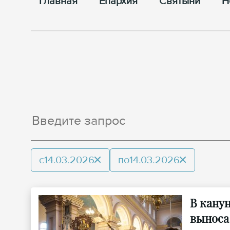
Главная
Епархия
Cвятыни
Н
с
14.03.2026
по
14.03.2026
В кану
выноса