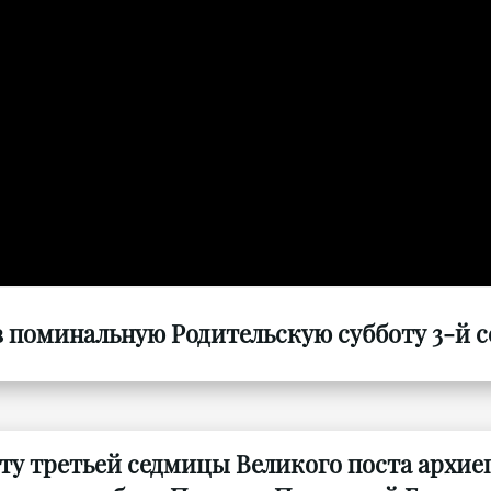
 поминальную Родительскую субботу 3-й се
оту третьей седмицы Великого поста архи