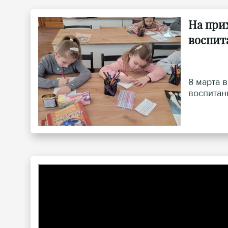
На при
воспит
8 марта 
воспитан