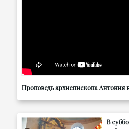
Проповедь архиепископа Антония в
В субб