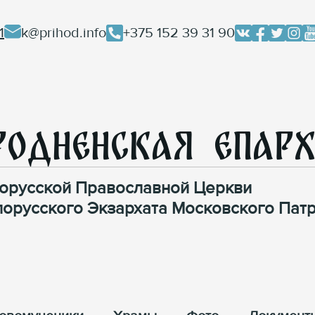
1
k@prihod.info
+375 152 39 31 90
родненская Епар
орусской Православной Церкви
лорусского Экзархата Московского Патр