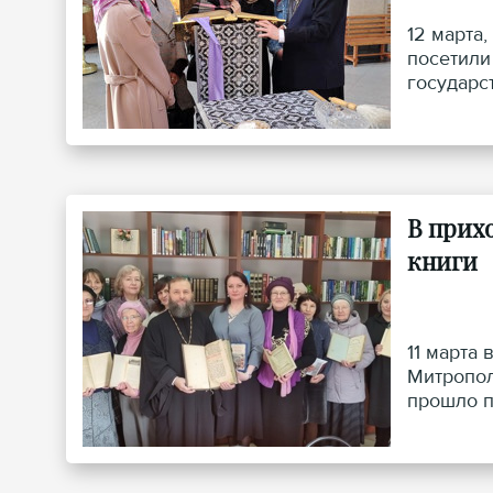
12 марта
посетили
государс
В прих
книги
11 марта
Митропол
прошло п