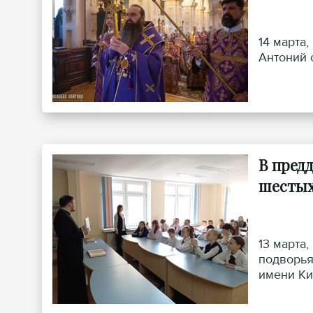
14 марта
Антоний 
В пред
шестых
13 марта
подворья
имени Ки