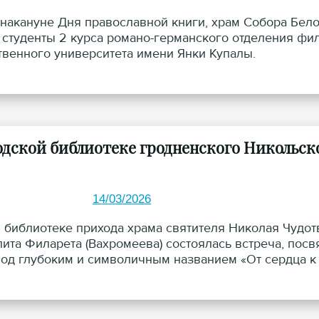
, накануне Дня православной книги, храм Собора Бел
 студенты 2 курса романо-германского отделения фи
твенного университета имени Янки Купалы.
одской библиотеке гродненского Никольск
14/03/2026
 в библиотеке прихода храма святителя Николая Чудо
ита Филарета (Вахромеева) состоялась встреча, пос
од глубоким и символичным названием «От сердца к с