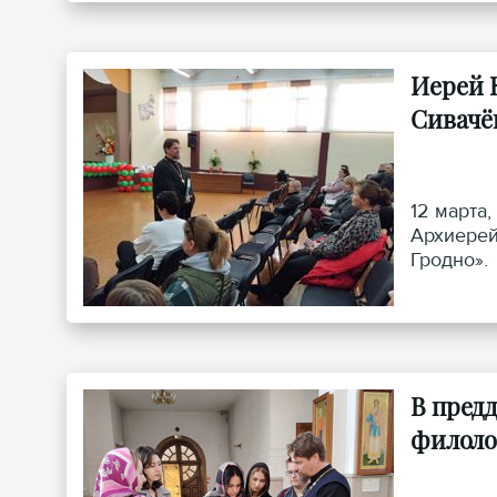
Иерей 
Сивачё
12 марта
Архиерей
Гродно».
В пред
филоло