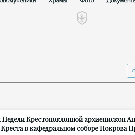
овомученики
Храмы
Фото
Документ
н Недели Крестопоклонной архиепископ А
 Креста в кафедральном соборе Покрова П