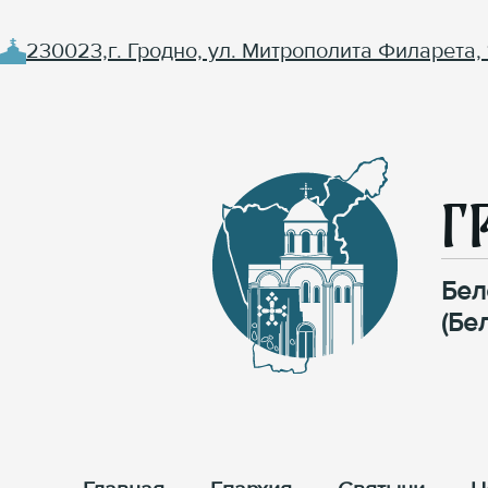
230023,г. Гродно, ул. Митрополита Филарета, 
Г
Бел
(Бе