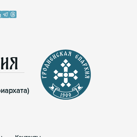
хия
иархата)