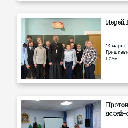
Иерей 
13 марта
Гришкеви
нем».
Протои
яслей-