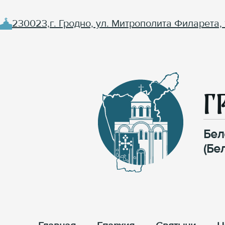
230023,г. Гродно, ул. Митрополита Филарета, 
Г
Бел
(Бе