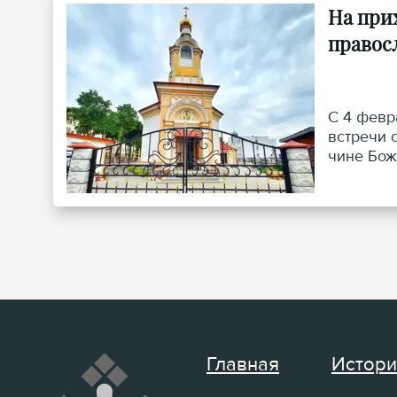
На при
правос
С 4 февр
встречи 
чине Бож
Главная
Истори