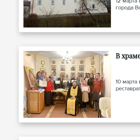
12 марта
города В
В храм
10 марта
реставра