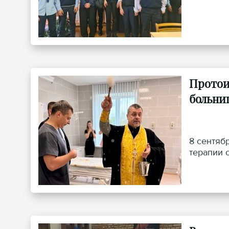
Протои
больни
8 сентяб
терапии 