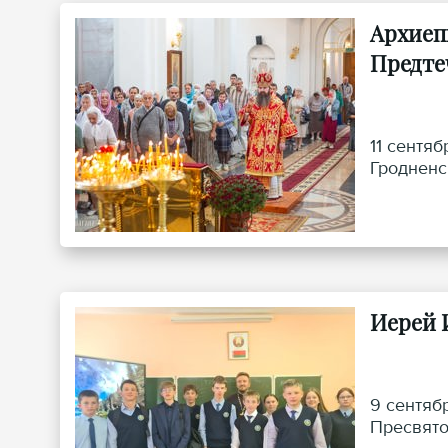
Архиеп
Предте
11 сентя
Гродненс
Иерей 
9 сентяб
Пресвято