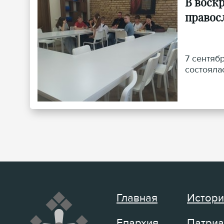
В воск
правос
7 сентяб
состояла
Главная
Истори
Епархия
Патриа