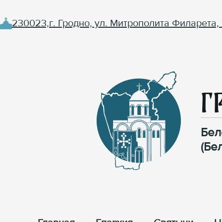
230023,г. Гродно, ул. Митрополита Филарета, 
Г
Бел
(Бе