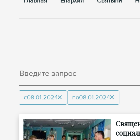
Главная
Епархия
Cвятыни
Н
с
08.01.2024
по
08.01.2024
Священ
социал