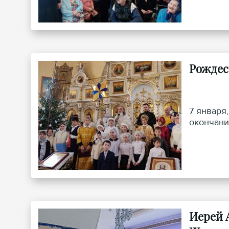
людей с 
Рождес
7 января
окончани
Иерей 