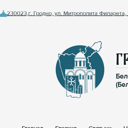
230023,г. Гродно, ул. Митрополита Филарета, 
Г
Бел
(Бе