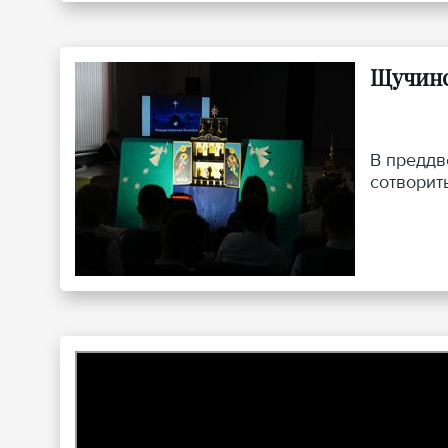
Щучинс
В преддв
сотворит