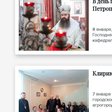
В день
Петроп
8 января
Господня
кафедрал
Клирик
7 января
городско
агрогоро
поселка 