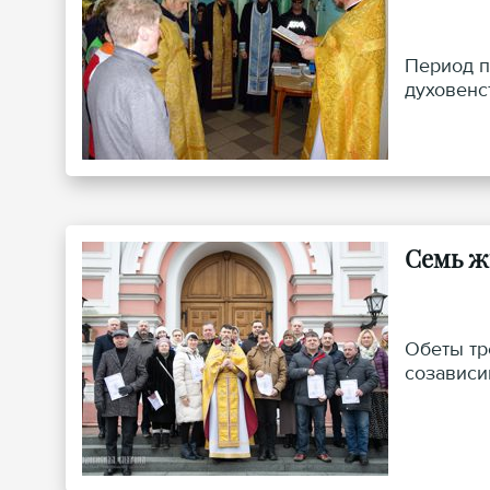
Период п
духовенс
Семь ж
Обеты тр
созависи