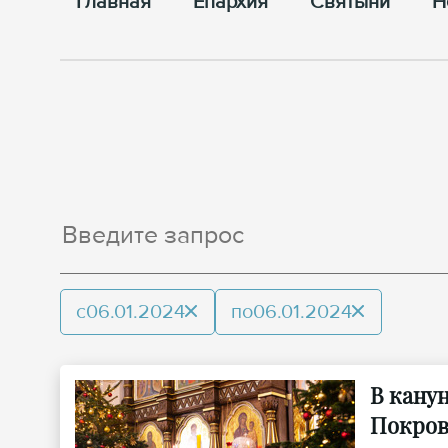
Главная
Епархия
Cвятыни
Н
с
06.01.2024
по
06.01.2024
В кану
Покров