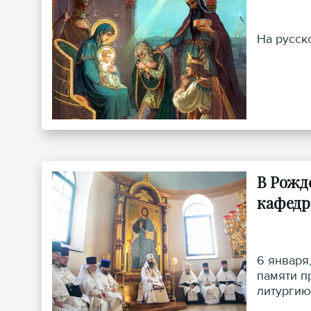
На русск
В Рожд
кафедр
6 января
памяти п
литургию