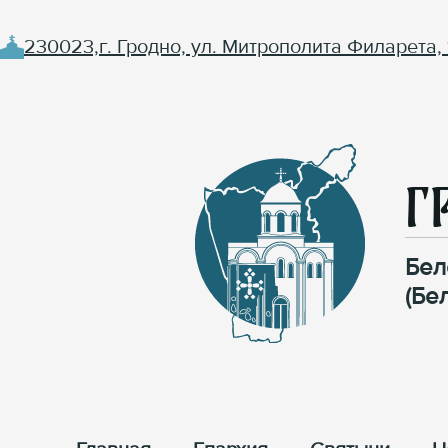
230023,г. Гродно, ул. Митрополита Филарета, 
Г
Бел
(Бе