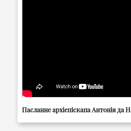
Пасланне архіепіскапа Антонія да Н