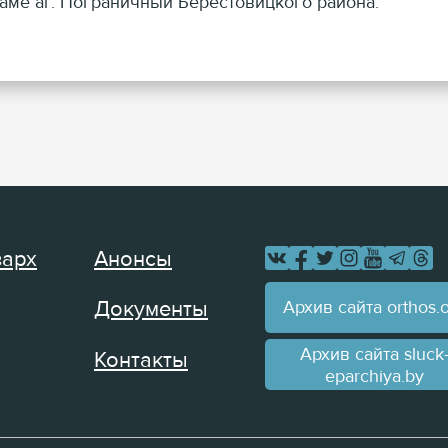
ме аг. Пограничный Берестовицкого района.
зарх
Анонсы
Архив сайта orthos.
Документы
Архив сайта sluck
Контакты
eparchiya.by