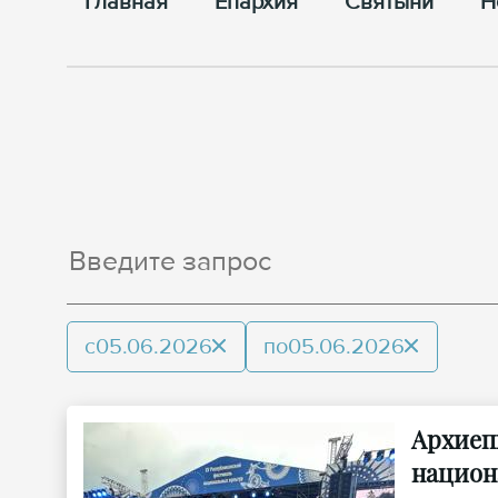
Главная
Епархия
Cвятыни
Н
с
05.06.2026
по
05.06.2026
Архиеп
национ