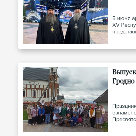
5 июня а
XV Респу
представ
Гродненс
Выпуск
Гродно
Праздник
ознамено
Пресвято
благосло
поездку,