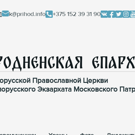
1
k@prihod.info
+375 152 39 31 90
родненская Епар
орусской Православной Церкви
лорусского Экзархата Московского Патр