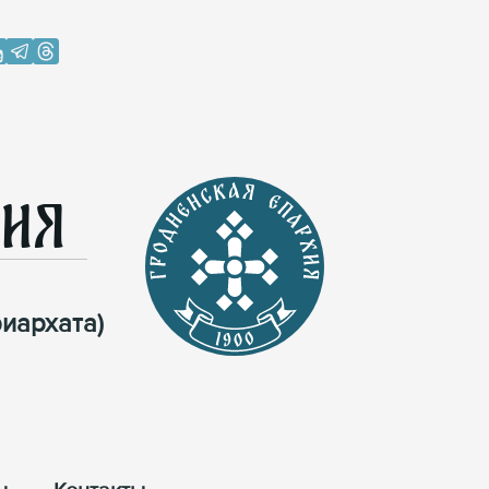
хия
иархата)