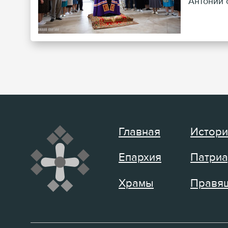
Антоний 
Главная
Истори
Епархия
Патриа
Храмы
Правящ