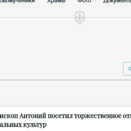
овомученики
Храмы
Фото
Документ
ископ Антоний посетил торжественное от
альных культур