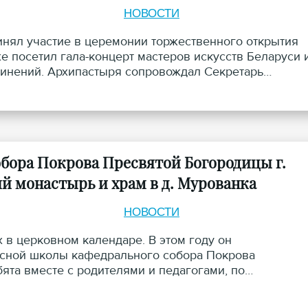
НОВОСТИ
инял участие в церемонии торжественного открытия
е посетил гала-концерт мастеров искусств Беларуси 
инений. Архипастыря сопровождал Секретарь
бора Покрова Пресвятой Богородицы г.
 монастырь и храм в д. Мурованка
НОВОСТИ
 в церковном календаре. В этом году он
сной школы кафедрального собора Покрова
ята вместе с родителями и педагогами, по
 Григория Беляцкого, отправились в паломническую
е, но и прикосновение к живым истокам нашей веры.