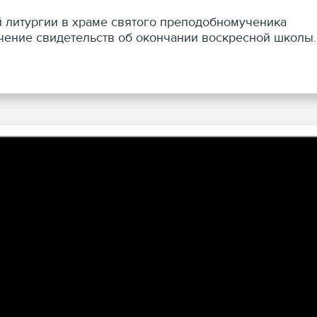
й литургии в храме святого преподобномученика
учение свидетельств об окончании воскресной школы