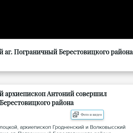
 аг. Пограничный Берестовицкого района
ой архиепископ Антоний совершил
 Берестовицкого района
Фото и видео
лоцкой, архиепископ Гродненский и Волковысский