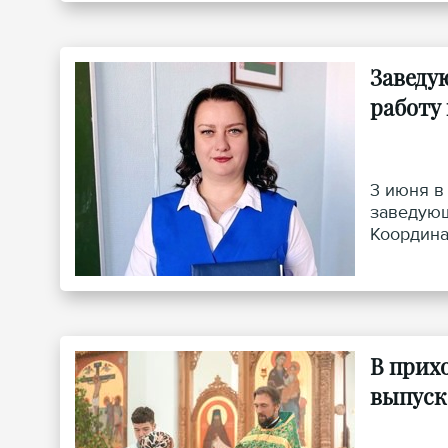
Заведу
работу
3 июня в
заведующ
Координа
Церкви п
В прих
выпуск