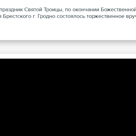
в праздник Святой Троицы, по окончании Божественно
 Брестского г. Гродно состоялось торжественное вр