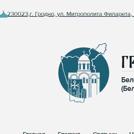
230023,г. Гродно, ул. Митрополита Филарета, 
Г
Бел
(Бе