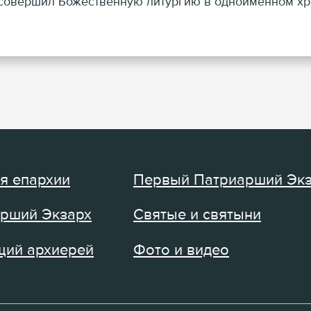
совершил Божественную литургию в одноименном хра
я епархии
Первый Патриарший Эк
рший Экзарх
Святые и святыни
ий архиерей
Фото и видео