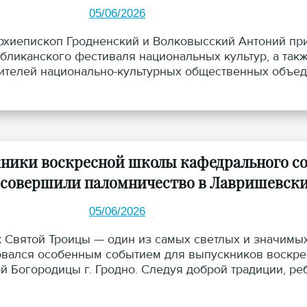
05/06/2026
рхиепископ Гродненский и Волковысский Антоний пр
бликанского фестиваля национальных культур, а такж
ителей национально-культурных общественных объед
кой епархии протоиерей Николай Лабынько.
ники воскресной школы кафедрального со
 совершили паломничество в Лавришевский
05/06/2026
 Святой Троицы — один из самых светлых и значимых
вался особенным событием для выпускников воскре
й Богородицы г. Гродно. Следуя доброй традиции, реб
вению настоятеля кафедрального собора протоиерея
 целью которой стало не только молитвенное общени