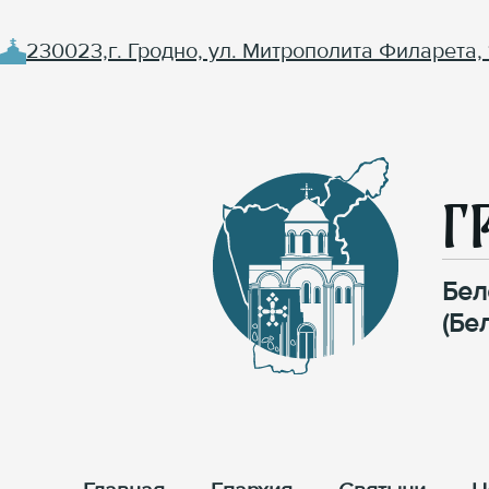
230023,г. Гродно, ул. Митрополита Филарета, 
Г
Бел
(Бе