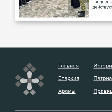
Гродненс
действую
Главная
Истори
Епархия
Патриа
Храмы
Правящ