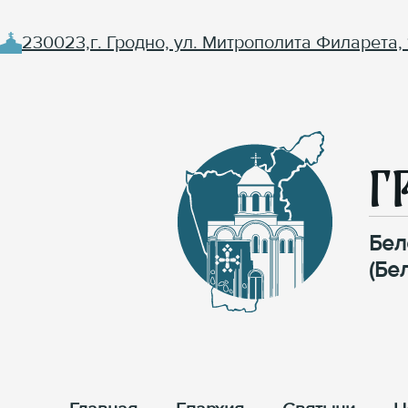
230023,г. Гродно, ул. Митрополита Филарета, 
Г
Бел
(Бе