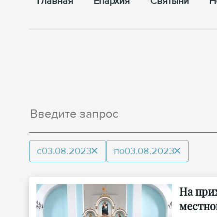
Главная
Епархия
Cвятыни
Н
с
03.08.2023
по
03.08.2023
На при
местно