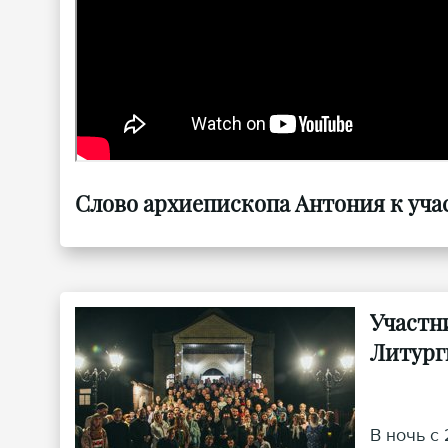
Слово архиепископа Антония к уча
Участн
Литург
В ночь с