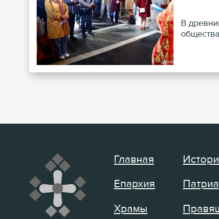
В древни
общества
Главная
Истори
Епархия
Патриа
Храмы
Правящ