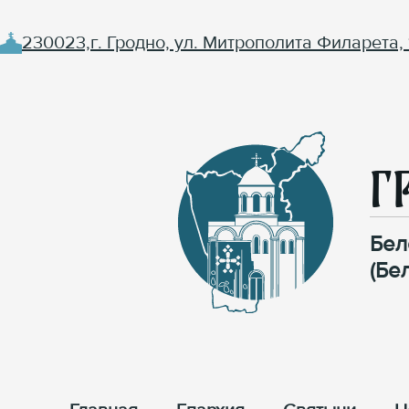
230023,г. Гродно, ул. Митрополита Филарета, 
Г
Бел
(Бе