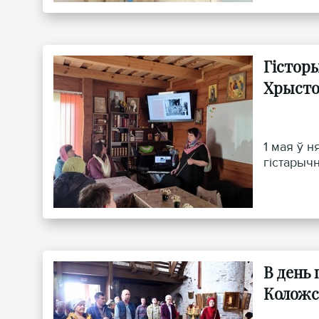
Гістор
Хрысто
1 мая ў 
гiстарыч
В день
Коложс