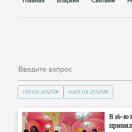
Главная
Епархия
Cвятыни
Н
с
01.02.2025
по
01.02.2025
В 16-ю
принял