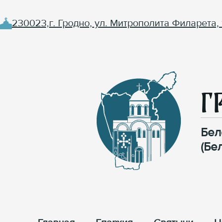
230023,г. Гродно, ул. Митрополита Филарета, 
Г
Бел
(Бе