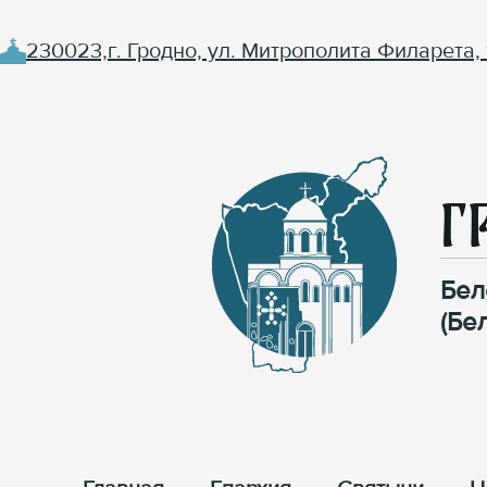
230023,г. Гродно, ул. Митрополита Филарета, 
Г
Бел
(Бе