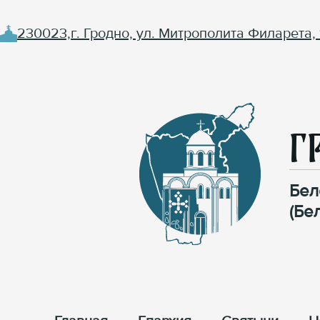
230023,г. Гродно, ул. Митрополита Филарета, 
Г
Бел
(Бе