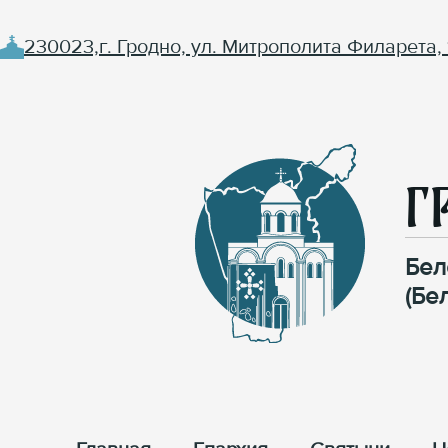
230023,г. Гродно, ул. Митрополита Филарета, 
Г
Бел
(Бе