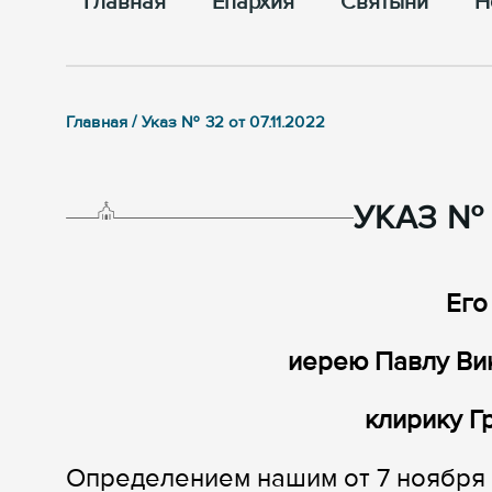
Главная
Епархия
Cвятыни
Н
Главная / Указ № 32 от 07.11.2022
УКАЗ № 3
Его
иерею Павлу Ви
клирику Г
Определением нашим от 7 ноября 