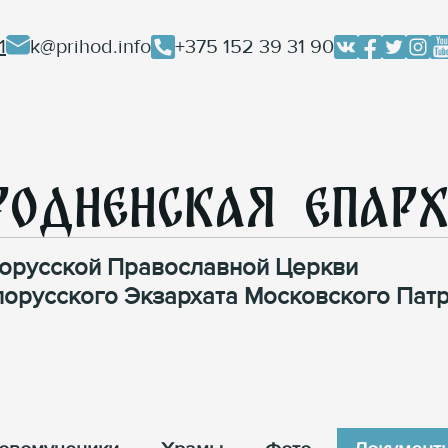
1
k@prihod.info
+375 152 39 31 90
родненская Епар
орусской Православной Церкви
лорусского Экзархата Московского Патр