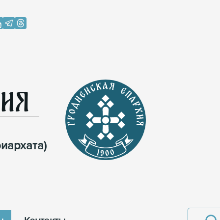
хия
иархата)