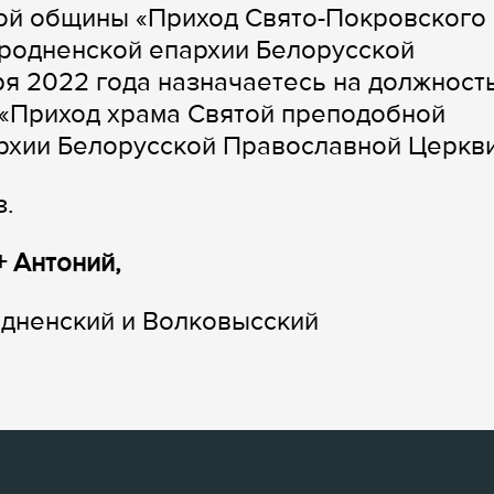
ой общины «Приход Свято-Покровского
Гродненской епархии Белорусской
ря 2022 года назначаетесь на должност
«Приход храма Святой преподобной
рхии Белорусской Православной Церкви
з.
+ Антоний,
одненский и Волковысский