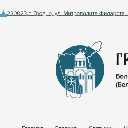
230023,г. Гродно, ул. Митрополита Филарета, 
Г
Бел
(Бе