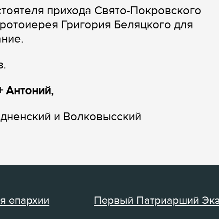
тоятеля прихода Свято-Покровского
протоиерея Григория Беляцкого для
ние.
з.
+ Антоний,
одненский и Волковысский
я епархии
Первый Патриарший Эк