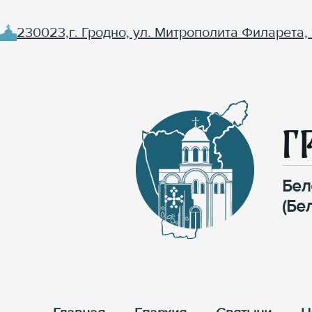
230023,г. Гродно, ул. Митрополита Филарета, 
Г
Бел
(Бе