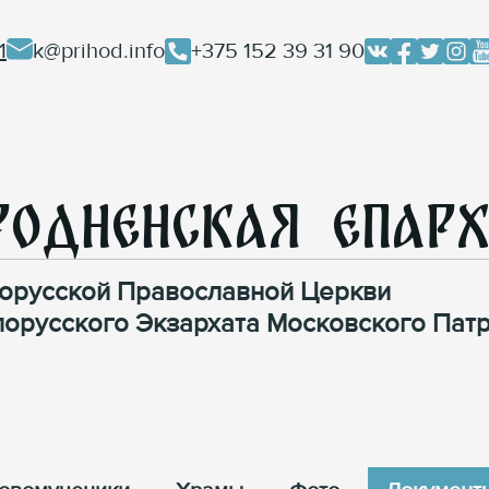
1
k@prihod.info
+375 152 39 31 90
родненская Епар
орусской Православной Церкви
лорусского Экзархата Московского Патр