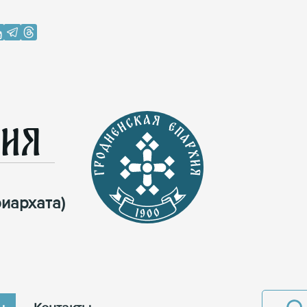
хия
иархата)