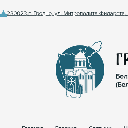
230023,г. Гродно, ул. Митрополита Филарета, 
Г
Бел
(Бе