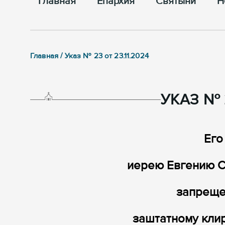
Главная
Епархия
Cвятыни
Н
Главная / Указ № 23 от 23.11.2024
УКАЗ № 2
Его
иерею Евгению 
запреще
заштатному кли