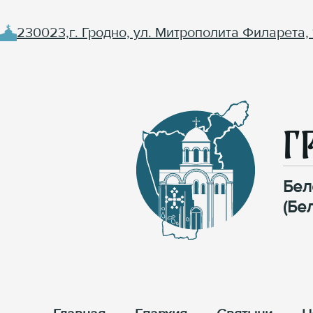
230023,г. Гродно, ул. Митрополита Филарета, 
Г
Бел
(Бе